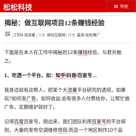
松松科技
导航
揭秘：做互联网项目12条赚钱经验
2304
|
阅读量
| 分类:
移动互联网
| 作者:
磊哥-松松推广
下面是在本人在工作中揭秘的12条
赚钱
经验，与君共勉
之。
1、吃透一个平台，如：
知乎
/
抖音
/百家号....
我身边就有这帮人，把某个大
流量
平台研究的透彻，如果
玩?如何发
广告
，如何收益;会有很多人付费给你，让帮忙做
广告，定期维护就好了。
记得
百度
百家号，刚出来，我们团队利用
百家号
的平台规
则，大量的发布空调维修
项目
;而且一个地区制作10个品