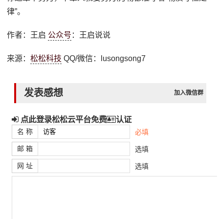
律”。
作者：王启
公众号
：王启说说
来源：
松松科技
QQ/微信：lusongsong7
发表感想
加入微信群
点此登录松松云平台免费
认证
名 称
必填
邮 箱
选填
网 址
选填