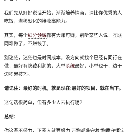
我们先从好好说话开始，渐渐培养情商，请比你优秀的人
吃饭，潜移默化的接收高能力。
其实，每个
细分领域
都有大赚可赚，别听某些人说：互联
网难做了，不赚钱了。
别迷茫，迷茫也是时间成本。没方向就找个已经有同行在
做，最好有隐藏利润的，大单
系统
最好，小单也干，边干
边积累技巧。
请记住：最好的时机，就是现在;最好的项目，就在当下。
这句话很简单，但有多少人去执行呢?
总结：
你这辈不努力，下辈人就要努力;万物都准守着“物质守恒定