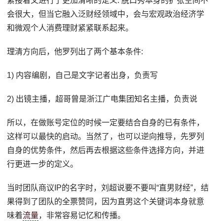
紧接着又进行了更加清晰的定义: 脱口秀本身的扩张空间不
会很大，但当它融入泛财经领域中，会与宏观政治经济学
和微观个人消费理财紧紧联系起来。
理清方向后，他罗列出了两个基本条件:
1) 内容编剧，自己是文字记者出身，负责写
2) 出镜主播，超哥曾是浙江广电集团知名主播，负责说
所以，在做账号定位的时候一定要结合自身的已有条件，
这样可以最快的启动。当然了，也可以逆向推导，先罗列
自身的优势条件，然后再去根据这些条件选择方向，并进
行更进一步的定义。
当时团队商议IP的名字时，刘超说要不要叫“直男财经”，结
果得到了团队的全票赞同，因为直男这个关键词本身就意
味着
流量
，非常容易记忆和传播。