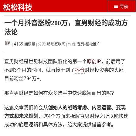
松松科技
导航
一个月抖音涨粉200万，直男财经的成功方
法论
4139
|
阅读量
| 分类:
移动互联网
| 作者:
磊哥-松松推广
直男财经是世见科技团队孵化的第一个
原创IP
，前后用了
不到3个月的时间，就直接干到了
抖音
财经投资类的头部，
目前粉丝794万+。
那直男财经是如何在众多选手中快速脱颖而出的呢?
这篇文章我们将会从
创始人的战略考虑、内容运营、变现
方式和未来规划
，这4个方面来拆解直男财经之所以能快速
成功的底层逻辑和具体方法，给大家提供借鉴参考。