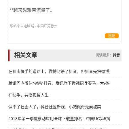
**越来越难带流量了。
跟帖来自电脑端 · 中国江苏徐州
回复
相关文章
阅读更多：
抖音
在狙击快手的道路上，微博封杀了抖音，但抖音先把微博灭了
腾讯回应微信“封杀”抖音，腾讯旗下微视招兵买马，大战抖音
在快手，共度孤独人生
做不了社会人了，抖音社区新规：小猪佩奇元素被禁
2018年第一季度移动应用全球下载量排名：中国UC第5抖音第6