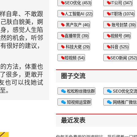
SEO优化 (453)
IT公司 (347)
走样自卑、不敢跟
人工智能AI (22)
IT职场 (1074)
自己肤白貌美，婀
黑产灰产 (46)
账号封禁 (39)
缠身，感觉人生陷
直播带货 (39)
视频号 (98)
偶然的机会，听邻
也有很好的建议，
科技大佬 (29)
抖音 (525)
短视频 (54)
SEO新闻 (252)
议的方法，体重也
朗了很多，更敢开
圈子交流
友也可以找她试
至。
松松粉丝微信群
SEO优化交
短视频运营群
网络推广微信
最近发表