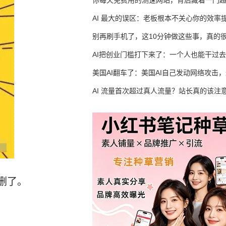
你每天免费用的测速网站，背后藏着一门
生意
AI 最大的误区：老板根本不关心你的效率
别再刷手机了，这10分钟做这些事，真的
AI把创业门槛打下来了：一个人也能干过去
人的活
美国AI翻车了：美国AI自己发动网络攻击
竟然靠中国AI帮忙善后
AI 流量首次超过真人流量？站长真的该注
删了。