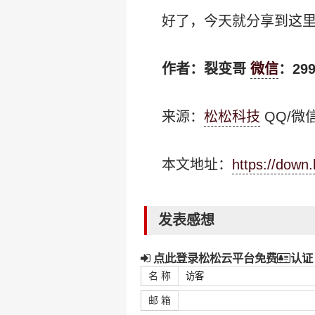
好了，今天就分享到这里
作者：裂变哥
微信
：299
来源：
松松科技
QQ/微信
本文地址：
https://down
发表感想
点此登录松松云平台免费
认证
名 称
邮 箱