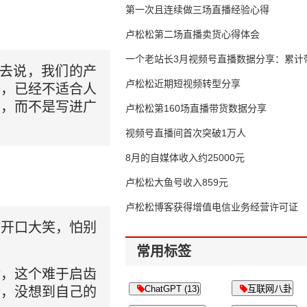
第一次且连续做三场直播经验心得
卢松松第二场直播卖货心得体会
一个老站长3月视频号直播数据分享：累计带
会去说，我们的产
65万
卢松松近期短视频转型分享
等，已经不适合人
里，而不是写进广
卢松松第160场直播带货数据分享
视频号直播间首次突破1万人
8月的自媒体收入约25000元
卢松松大鱼号收入859元
卢松松博客获得增值电信业务经营许可证
敢开口大笑，怕别
常用标签
转，这个难于启齿
ChatGPT (13)
互联网八卦
情，没想到自己的