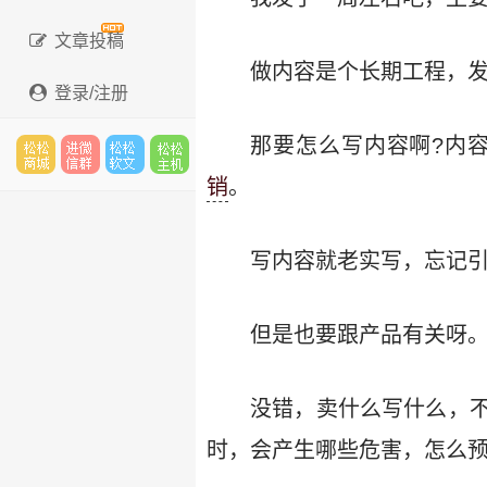
文章投稿
做内容是个长期工程，
登录/注册
那要怎么写内容啊?内
销
。
松松
进微
松松
松松
写内容就老实写，忘记
云市
信群
软文
主机
但是也要跟产品有关呀
没错，卖什么写什么，
场
时，会产生哪些危害，怎么