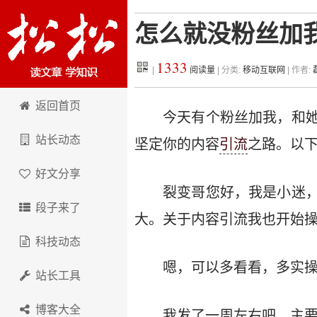
怎么就没粉丝加
1333
|
阅读量
| 分类:
移动互联网
| 作者:
松松科技
返回首页
今天有个粉丝加我，和
站长动态
坚定你的内容
引流
之路。以
好文分享
裂变哥您好，我是小迷
段子来了
大。关于内容引流我也开始操
科技动态
嗯，可以多看看，多实操
站长工具
博客大全
我发了一周左右吧，主