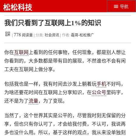
松松科技
导航
我们只看到了互联网上1%的知识
778
|
阅读量
| 分类:
社会资讯
| 作者:
磊哥-松松推广
你在
互联网
上看到的任何事物，任何现象，都是别人想让
你看到的，大多数都是带有目的展现，不然谁也不会有闲
工夫在互联网上做分享。
包括我也是一样，我有时间去沙发上躺着玩
手机
不好吗，
为啥还要花时间在互联网上分享知识，在
公众号
里码字，
还不是为了
流量
，为了变现。
当然了，这个世界其实是公平的，尽管我时刻无保留的分
享，但也只有你认可了，才会给我付费，不认可，我说再
多也没什么用。所以，基于这样的观点，我从来没单独刻