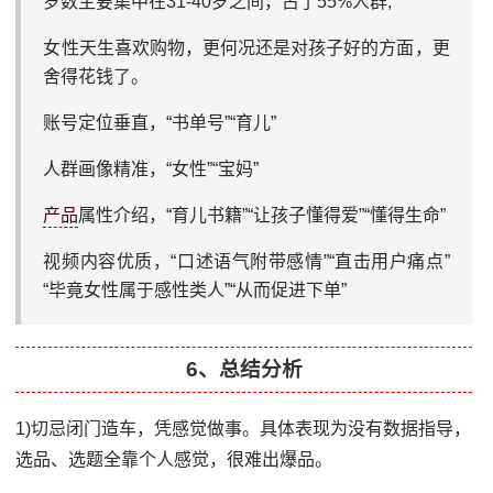
岁数主要集中在31-40岁之间，占了55%人群;
女性天生喜欢购物，更何况还是对孩子好的方面，更
舍得花钱了。
账号定位垂直，“书单号”“育儿”
人群画像精准，“女性”“宝妈”
产品
属性介绍，“育儿书籍”“让孩子懂得爱”“懂得生命”
视频内容优质，“口述语气附带感情”“直击用户痛点”
“毕竟女性属于感性类人”“从而促进下单”
6、总结分析
1)切忌闭门造车，凭感觉做事。具体表现为没有数据指导，
选品、选题全靠个人感觉，很难出爆品。