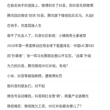
在狙击快手的道路上，微博封杀了抖音，但抖音先把微博灭了
腾讯回应微信“封杀”抖音，腾讯旗下微视招兵买马，大战抖音
在快手，共度孤独人生
做不了社会人了，抖音社区新规：小猪佩奇元素被禁
2018年第一季度移动应用全球下载量排名：中国UC第5抖音第6
因“抄袭者”：张一鸣马化腾朋友圈公开互怼，“战事”升级
为力抗抖音，腾讯微视30亿补贴，有戏？
小米、抖音等被指刷榜，遭微博处罚
致抖音的朋友们，对不起
微信号自动赚钱，抖音网红全靠“刷”，刷量产业链曝光
微视难民：微视拖欠工资，30亿补贴都去哪儿了？