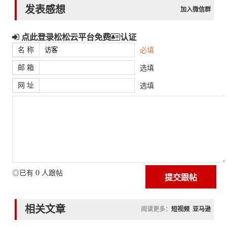
发表感想
加入微信群
点此登录松松云平台免费
认证
名 称
必填
邮 箱
选填
网 址
选填
0
◎已有
人跟帖
相关文章
阅读更多：
短视频
亚马逊