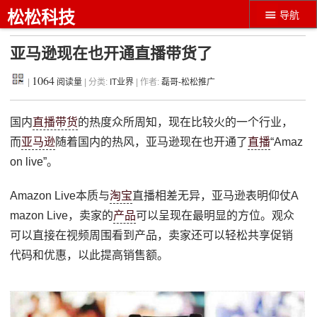
松松科技
导航
亚马逊现在也开通直播带货了
1064
|
阅读量
| 分类:
IT业界
| 作者:
磊哥-松松推广
国内
直播带货
的热度众所周知，现在比较火的一个行业，
而
亚马逊
随着国内的热风，亚马逊现在也开通了
直播
“Amaz
on live”。
Amazon Live本质与
淘宝
直播相差无异，亚马逊表明仰仗A
mazon Live，卖家的
产品
可以呈现在最明显的方位。观众
可以直接在视频周围看到产品，卖家还可以轻松共享促销
代码和优惠，以此提高销售额。