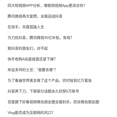
四大短视频APP分析，哪款短视频App更适合你？
腾讯微视再次复燃，全面迎战抖音
在快手，共度孤独人生
为力抗抖音，腾讯微视30亿补贴，有戏？
致抖音的朋友们，对不起
快手收购A站是接盘还是下嫁？
命运多舛的土豆：“我要去哪”？
为了看遍世界美女做了这个产品，农村娃到亿万富翁
抖音再下刀，下架部分话题永久封禁5万账号
百度旗下好看视频微信朋友圈全面封杀，控诉微信朋友圈“霸王”行为
Vlog能否成为互联网的风口？