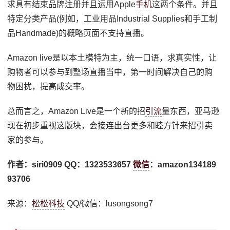
求具有结束品牌注册并且运用Apple
手机
这两个条件。并且
特定分类产品(例如，工业用品Industrial Supplies和手工制
品Handmade)的概略页面不支持直播。
Amazon live是以本土模特为主，统一口语，求真实性，让
购物者可以参与到整场直播当中，第一时间解决自己的购
物困扰，提高成交率。
总而言之，Amazon Live是一个新的招
引流
量东西，亚马逊
现在初步重视这版块，会接连出台更多和睦方针来招引卖
家的参与。
作者：siri0909 QQ：1323533657
微信
：amazon134189
93706
来源：
松松科技
QQ/微信：lusongsong7