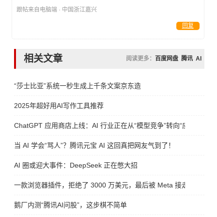
跟帖来自电脑端 · 中国浙江嘉兴
回复
相关文章
阅读更多：
百度网盘
腾讯
AI
“莎士比亚”系统一秒生成上千条文案京东造
2025年超好用AI写作工具推荐
ChatGPT 应用商店上线：AI 行业正在从“模型竞争”转向“应用竞争”
当 AI 学会“骂人”？腾讯元宝 AI 这回真把网友气到了！
AI 圈或迎大事件：DeepSeek 正在憋大招
一款浏览器插件，拒绝了 3000 万美元，最后被 Meta 接走
鹅厂内测“腾讯AI问股”，这步棋不简单