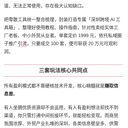
道、无法正常使用，存在极大认知缺口。
把零散工具统一整合梳理，封装打造专属「深圳跨境 AI 工
具箱」，整理好使用教程、操作指南，针对性卖给实体工
厂老板、中小外贸从业者。单套定价 1999 元，依托私域圈
子推广
引流
，只要成交 100 套，便可斩获 20 万元可观利
润。
三套玩法核心共同点
所有盈利模式都不靠硬核技术开发，核心精髓就是
赚取信
息差
。
有人坐拥优质资源却不会运用，有人有盈利想法却找不到
渠道，你只需打通中间衔接环节，就能轻松变现。而商贸
氛围浓厚、外贸产业扎堆的深圳，各类信息壁垒多、供需