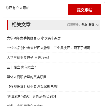
0
◎已有
人跟帖
相关文章
阅读更多：
创业
赚钱
AI
大学四年卖手机赚百万 小伙买车买房
一位90后创业者自述四大教训：三个臭皮匠，顶不了诸葛亮
大学生创业卖包子 日进万元！
三十而立 你何以立？
媒体人离职转型的真实原因
【强烈推荐】创业者必看10部电影！
“创业女神”破灭：身价从45亿到0！
创业一定要明确自身定位