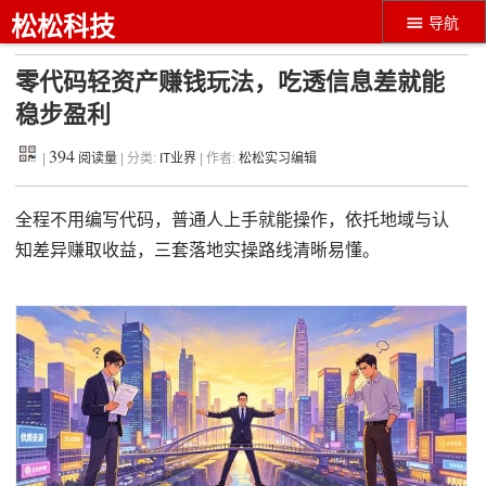
松松科技
导航
零代码轻资产赚钱玩法，吃透信息差就能
稳步盈利
394
|
阅读量
| 分类:
IT业界
| 作者:
松松实习编辑
全程不用编写代码，普通人上手就能操作，依托地域与认
知差异赚取收益，三套落地实操路线清晰易懂。