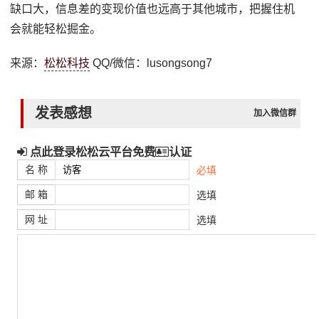
缺口大，信息差的变现价值也远高于其他城市，把握住机
会就能轻松掘金。
来源：
松松科技
QQ/微信：lusongsong7
发表感想
加入微信群
点此登录松松云平台免费
认证
名 称
必填
邮 箱
选填
网 址
选填