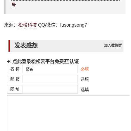
号
来源：
松松科技
QQ/微信：lusongsong7
发表感想
加入微信群
点此登录松松云平台免费
认证
名 称
必填
邮 箱
选填
网 址
选填