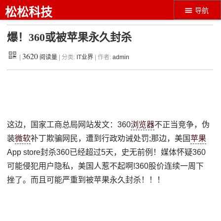
松松科技
导航
爆！360或被苹果永久封杀
3620
|
阅读量
| 分类:
IT业界
| 作者:
admin
这边，国家工商总局网站发文：360
浏览器
不正当竞争，伪
装
微软
补丁欺骗网民，遭到行政劝诫处罚;那边，美国
苹果
App store封杀360已经超过5天，史无前例！媒体怀疑360
可能侵犯用户隐私，美国人惹不起啊!360股价连续一周下
挫了。而且可能严重到被苹果永久封杀！！！