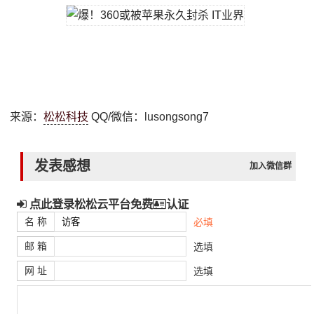
来源：
松松科技
QQ/微信：lusongsong7
发表感想
加入微信群
点此登录松松云平台免费
认证
名 称
必填
邮 箱
选填
网 址
选填