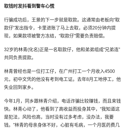
取钱时发抖看到警车心慌
行骗成功后，王景的下一步就是取款。这通常由老板向“取
款仔”发出指令，卡里进账了马上去取，必须20分钟内提
现，如果款项被警方冻结，“取款仔”需要负责赔偿。
32岁的林青(化名)正是一名取款仔，他和弟弟组成“兄弟连”
共同负责提款。
林青曾经也是一位打工仔，在广州打工一个月收入4500
元，初中文凭的他没有考到电工证。去年8月工地停工，他
失业回到家乡。
今年1月，同乡跟林青介绍，电话诈骗比较赚钱，而且来钱
快。林青心动了，他看到了高收益而投身其中，“我知道这
是犯法，风险也高，当时没有过多考虑，没办法，我要
钱。”林青的母亲身体不好，心脏有毛病，一个月医药费几