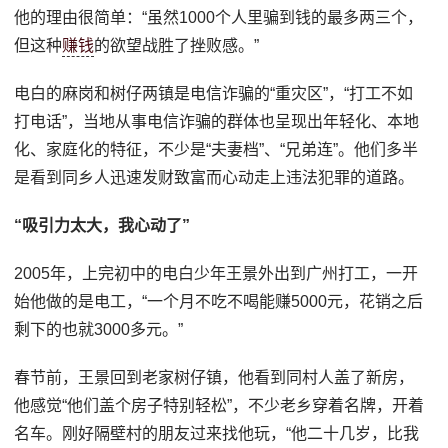
他的理由很简单：“虽然1000个人里骗到钱的最多两三个，
但这种
赚钱
的欲望战胜了挫败感。”
电白的麻岗和树仔两镇是电信诈骗的“重灾区”，“打工不如
打电话”，当地从事电信诈骗的群体也呈现出年轻化、本地
化、家庭化的特征，不少是“夫妻档”、“兄弟连”。他们多半
是看到同乡人迅速发财致富而心动走上违法犯罪的道路。
“吸引力太大，我心动了”
2005年，上完初中的电白少年王景外出到广州打工，一开
始他做的是电工，“一个月不吃不喝能赚5000元，花销之后
剩下的也就3000多元。”
春节前，王景回到老家树仔镇，他看到同村人盖了新房，
他感觉“他们盖个房子特别轻松”，不少老乡穿着名牌，开着
名车。刚好隔壁村的朋友过来找他玩，“他二十几岁，比我