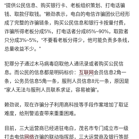
“提供公民信息、购买银行卡、老板组织策划、打电话骗
钱、取款仔取钱。”赖劲表示，电白的电信诈骗团伙已经形
成了完整的诈骗链条，购买公民信息和银行卡按量付费，
诈骗所得老板分成5%，打电话者分成85%~90%，取款者
只分成3%~5%，“不要看老板分得少，他可能负责多条线，
总量收益不少。”
犯罪分子通过木马病毒窃取他人通讯录或者购买公民信
息。而公民的信息都是明码标价：
互联网
会员信息2角一
条，公务员信息5角一条，服刑人员信息8元一条，原因是
“家人无法与服刑人员联系求证，容易被骗”。
赖劲说，现在诈骗分子利用高科技等手段作案增加了取证
难度，给刑警追查带来重重困难。
目前，三大运营商已经进驻电白，茂名市专门成立市一级
打击电信
网络
诈骗的联动指挥部，三大运营商及银行等部