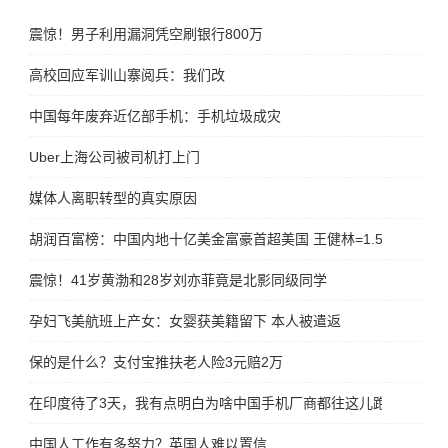
震惊！男子利用漏洞凭空刷银行800万
高校回应军训山寨阅兵：我们改
中国每年废弃近亿部手机：手机垃圾成灾
Uber上海公司被司机打上门
媒体人离职转型的真实原因
胡润百富榜：中国内地十亿美金富豪首超美国 王健林=1.5个马云
震惊！41岁黄渤和28岁刘亦菲竟是北影同级同学
孕妇飞美航班上产女：女婴获美籍留下 本人被遣返
保的是什么？支付宝推扶老人险3元赔2万
在印度待了3天，我有点明白为啥中国手机厂商都往这儿跑了
中国人工作有多努力？英国人难以置信