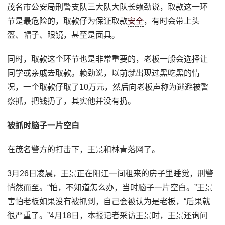
茂名市公安局刑警支队三大队大队长赖劲说，取款这一环
节是最危险的，取款仔为保证取款
安全
，有时会带上头
盔、帽子、眼镜，甚至是面具。
同时，取款这个环节也是非常重要的，老板一般会选择让
同学或亲戚去取款。赖劲说，以前就出现过黑吃黑的情
况，一个取款仔取了10万元，然后向老板声称为逃避被警
察抓，把钱扔了，其实他并没有扔。
被抓时脑子一片空白
在茂名警方的打击下，王景和林青落网了。
3月26日凌晨，王景正在阳江一间租来的房子里睡觉，刑警
悄然而至。“怕，不知道怎么办，当时脑子一片空白。”王景
害怕老板如果没有被抓到，自己会被认为是老板，“后果就
很严重了。”4月18日，本报记者采访王景时，王景还询问