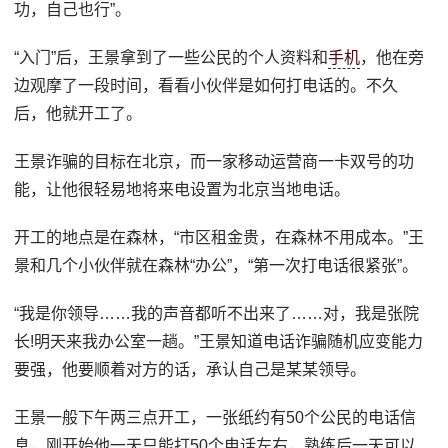
功，自己也行”。
“入门”后，王景拿到了一些公民的个人资料和
手机
，他在旁
边观摩了一段时间，看看小伙伴是如何打电话的。不久
后，他就开工了。
王景诈骗的目标在北京，而一家移动运营商一卡双号的功
能，让他很轻易地将来电设置为北京当地电话。
开工的地点是在森林，“市区租金贵，在森林不用成本。”王
景和几个小伙伴就在森林“办公”，“第一次打电话很紧张”。
“我是你领导……我的声音都听不出来了……对，我是张院
长!明天来我办公室一趟。”王景知道电话诈骗随机应变能力
要强，他要顺着对方的话，承认自己是某某领导。
王景一般下午两三点开工，一张纸约有50个公民的电话信
息，刚开始他一天只能打50个电话左右，熟练后一天可以