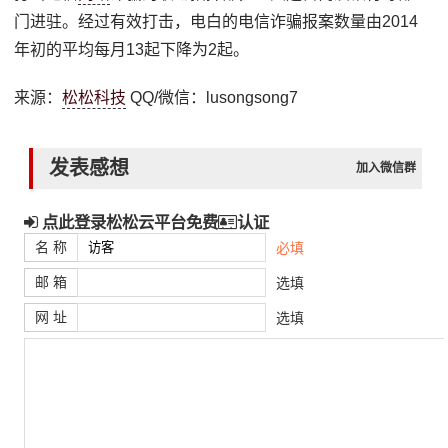
门进驻。经过有效打击，电白的电信诈骗报案数量由2014
年初的平均每月13起下降为2起。
来源：
松松科技
QQ/微信：lusongsong7
发表感想
加入微信群
点此登录松松云平台免费
认证
名 称
必填
邮 箱
选填
网 址
选填