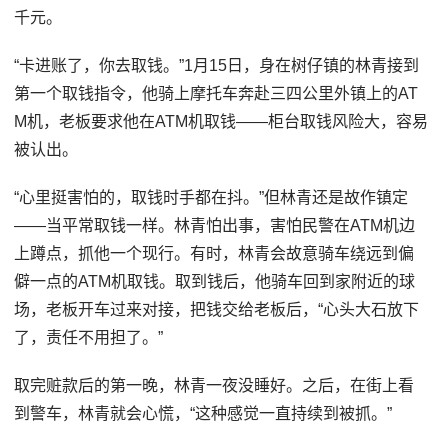
千元。
“卡进账了，你去取钱。”1月15日，身在树仔镇的林青接到
第一个取钱指令，他骑上摩托车奔赴三四公里外镇上的AT
M机，老板要求他在ATM机取钱——柜台取钱风险大，容易
被认出。
“心里挺害怕的，取钱时手都在抖。”但林青还是故作镇定
——当平常取钱一样。林青怕出事，害怕民警在ATM机边
上蹲点，抓他一个现行。有时，林青会故意骑车绕远到偏
僻一点的ATM机取钱。取到钱后，他骑车回到家附近的球
场，老板开车过来对接，把钱交给老板后，“心头大石放下
了，责任不用担了。”
取完赃款后的第一晚，林青一夜没睡好。之后，在街上看
到警车，林青就会心慌，“这种感觉一直持续到被抓。”