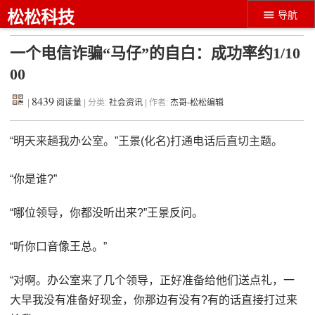
松松科技
导航
一个电信诈骗“马仔”的自白：成功率约1/10
00
8439
|
阅读量
| 分类:
社会资讯
| 作者:
杰哥-松松编辑
“明天来趟我办公室。”王景(化名)打通电话后直切主题。
“你是谁?”
“哪位领导，你都没听出来?”王景反问。
“听你口音像王总。”
“对啊。办公室来了几个领导，正好准备给他们送点礼，一
大早我没有准备好现金，你那边有没有?有的话直接打过来