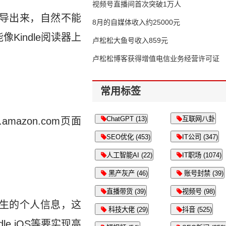
视频号直播间首次突破1万人
笔记导出来，自然不能
8月的自媒体收入约25000元
能像Kindle阅读器上
卢松松大鱼号收入859元
卢松松博客获得增值电信业务经营许可证
常用标签
ChatGPT (13)
互联网八卦
amazon.com页面
SEO优化 (453)
IT公司 (347)
人工智能AI (22)
IT职场 (1074)
黑产灰产 (46)
账号封禁 (39)
直播带货 (39)
视频号 (98)
子书产生的个人信息，这
科技大佬 (29)
抖音 (525)
e iOS等要实现高