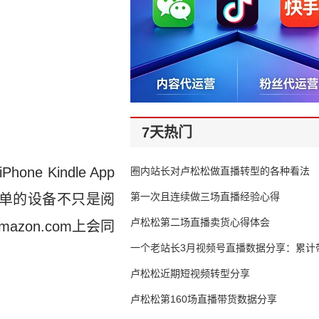
7天热门
ne Kindle App
圈内站长对卢松松做直播转型的各种看法
第一次且连续做三场直播经验心得
似简单的设备不只是阅
卢松松第二场直播卖货心得体会
amazon.com上会同
一个老站长3月视频号直播数据分享：累计带
65万
卢松松近期短视频转型分享
卢松松第160场直播带货数据分享