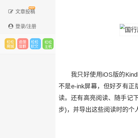
文章投稿
登录/注册
松松
进微
松松
松松
我只好使用iOS版的Kindl
云市
信群
软文
主机
不是e-ink屏幕，但好歹有正
读。还有高亮阅读、随手记
步)，并导出这些阅读时的个
场