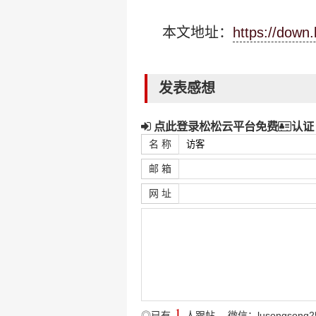
本文地址：
https://down
发表感想
点此登录松松云平台免费
认证
名 称
邮 箱
网 址
1
◎已有
人跟帖
，微信：lusongsong2