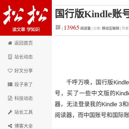
国行版Kindle账
13965
|
阅读量
| 分类:
移动互联网
| 作者
松松科技
返回首页
站长动态
好文分享
千呼万唤，国行版Kind
段子来了
号，买了一些中文版的Kindle电
科技动态
器，无法登录我的Kindle 3和Ki
站长工具
阅读器，而中国账号和国际
博客大全