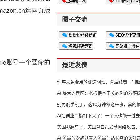
短视频 (54)
SEO新闻 (252)
azon.cn连网页版
圈子交流
松松粉丝微信群
SEO优化交
短视频运营群
网络推广微信
dle账号一个要命的
最近发表
你每天免费用的测速网站，背后藏着一门
生意
AI 最大的误区：老板根本不关心你的效率
别再刷手机了，这10分钟做这些事，真的
AI把创业门槛打下来了：一个人也能干过去
人的活
美国AI翻车了：美国AI自己发动网络攻击
竟然靠中国AI帮忙善后
AI 流量首次超过真人流量？站长真的该注