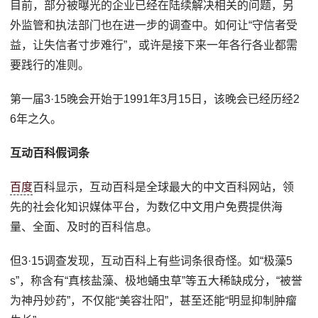
目前，部分被曝光的企业已经在陆续解决相关的问题，另
外监管和执法部门也在进一步的调查中。如何让“守信者受
益，让失信者寸步难行”，或许是接下来一年各行各业都需
要践行的准则。
第一届3·15晚会开始于1991年3月15日，该晚会已经历经2
6年之久。
互动百科假词条
百度
百科显示，互动百科是全球最大的中文百科网站，领
先的社会化知识媒体平台，为数亿中文用户免费提供海
量、全面、及时的百科信息。
但3·15调查发现，互动百科上有些词条很奇怪。如“极藻5
s”，称含有“真核盐藻、极地蛹虫草”等五大稀缺成分，“被誉
为神丹妙药”，不仅能“美容壮阳”，甚至还能“明显抑制肿瘤