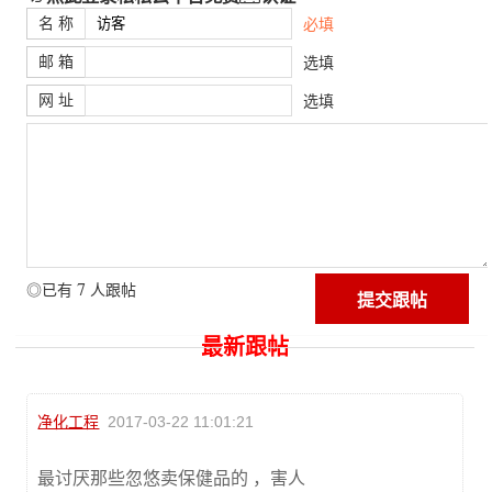
名 称
必填
邮 箱
选填
网 址
选填
7
◎已有
人跟帖
最新跟帖
净化工程
2017-03-22 11:01:21
最讨厌那些忽悠卖保健品的 ，害人