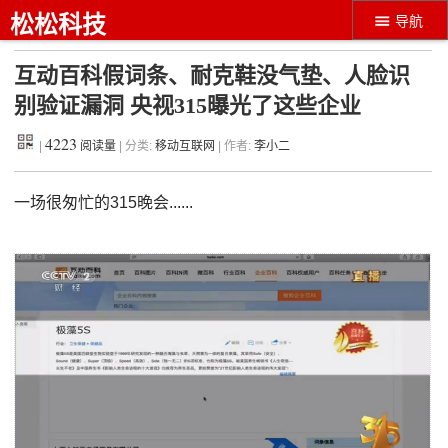
松松科技
导航
互动百科假词条、耐克鞋没气垫、人脸识
别验证漏洞 央视315曝光了这些企业
4223
|
阅读量
| 分类:
移动互联网
| 作者:
李小二
一场很匆忙的315晚会......