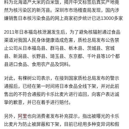
料为北海道产大米的白米饭，揭开中文标签后真实产地竟
然为核污染区的新泻县。深圳市市场稽查局发现，国内涉
嫌销售日本核污染食品的网上商家初步统计已达13000多家
2011年日本福岛核泄漏发生后，为了避免核辐射通过食品
渠道对我国人民身体健康造成危害，质检总局发布公告禁
止公司从日本福岛县、群马县、栃木县、茨城县、宫城
县、新潟县、长野县、琦玉县、东京都、千叶县等10个都
县进口食品、食用农产品及饲料。
对此，有棵树公司表示，在接到国家质检总局发布的警示
通报后，已经在第一时间将日本食品全线下架，并对此前
售出的不符合通报的卡乐比麦片进行追回，向客户表达诚
挚的歉意，并已在着手进行赔付。
另外，
阿里
也向消费者发布补充提示，指出被曝光的卡乐
比麦片为防止被屏蔽和下架，目前已经用多种变异词和假