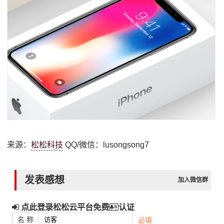
来源：
松松科技
QQ/微信：lusongsong7
发表感想
加入微信群
点此登录松松云平台免费
认证
名 称
必填