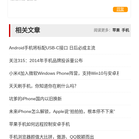
回复
相关文章
阅读更多：
苹果
手机
Android手机将标配USB-C接口 日后必成主流
关注315：2014年手机品牌投诉量公布
小米4加入微软Windows Phone阵营，支持Win10与安卓系统互刷
天天刷手机，你知道你在刷什么吗？
坑爹的iPhone国内以旧换新
未来iPhone怎么解锁，Apple说“拍拍拍，根本停不下来”
苹果手机如何远程控制安卓手机
手机浏览器颜值大比拼，傲游、QQ脱颖而出