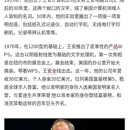
1955年，他创立了王安计算机公司(又名王安电脑公司)。随
后的30年里，这两个拗口的汉字，成了美国计算机领域人
人皆知的名词。10年内，他的实验室搬出了一项接一项发
明创造，包括纸孔式记录仪、自动打字机、无线电打字印
刷机、记录带辨认机等等。
1976年，在1200型的基础上，王安推出了变革性的
产品
W
PS。这台以阴极射线管为基础的文字处理机，第一次亮相
是在纽约市的展览会上。展会结束，美国的办公室开始大
换装。带着WPS，王
安全
线出击。这一年，他的公司年营
收30亿美元，个人身家20亿美元，位列美国富豪榜第5，稳
居全球华人首富。他以发明家的身份入选美国发明家名人
堂，与爱迪生共享荣誉;他以资本家的身份登陆富豪榜，和
洛克菲勒这样的百年巨头齐名。