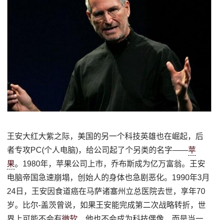
王安大红大紫之际，美国的另一个科技英雄也在崛起，后
者专攻PC(个人电脑)，给公司起了个另类的名字——
苹
果
。1980年，苹果公司上市，乔布斯成为亿万富翁。王安
电脑帝国急速崩塌，创始人的身体也急剧恶化。1990年3月
24日，王安因食道癌在马萨诸塞州立总医院去世，享年70
岁。比尔-盖茨曾说，如果王安能完成第二次战略转折，世
界上可能不会有
微软
，他也不会成为科技偶像，而是当一