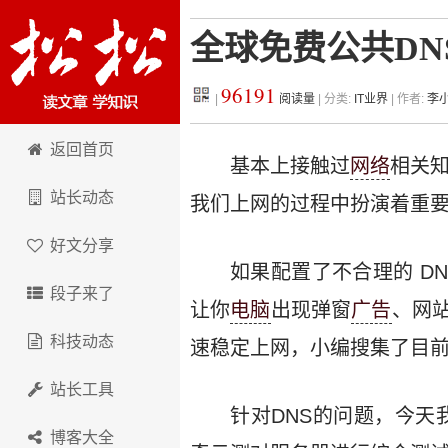
全球免费公共DN
96191
|
阅读量
| 分类:
IT业界
| 作者:
李
松松科技
返回首页
基本上接触过
网络
相关知
站长动态
我们上网的过程中扮演着重要
好文分享
如果配置了不合理的 DN
段子来了
让你
电脑
出现弹窗
广告
、网站
科技动态
速稳定上网，小编搜集了目前
站长工具
针对DNS的问题，今天
博客大全