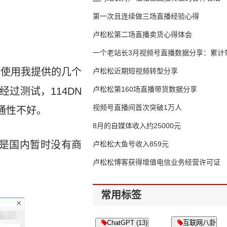
第一次且连续做三场直播经验心得
卢松松第二场直播卖货心得体会
一个老站长3月视频号直播数据分享：累计带
国内使用我提供的几个
65万
卢松松近期短视频转型分享
卢松松第160场直播带货数据分享
经过测试，114DN
视频号直播间首次突破1万人
连通性不好。
8月的自媒体收入约25000元
特别是国内暂时没有商
卢松松大鱼号收入859元
卢松松博客获得增值电信业务经营许可证
。
常用标签
ChatGPT (13)
互联网八卦