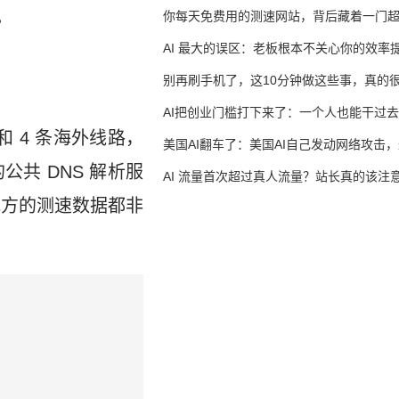
。
你每天免费用的测速网站，背后藏着一门
生意
AI 最大的误区：老板根本不关心你的效率
别再刷手机了，这10分钟做这些事，真的
AI把创业门槛打下来了：一个人也能干过去
路和 4 条海外线路，
人的活
美国AI翻车了：美国AI自己发动网络攻击
 协议的公共 DNS 解析服
竟然靠中国AI帮忙善后
AI 流量首次超过真人流量？站长真的该注
地方的测速数据都非