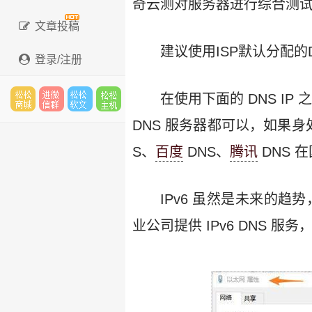
奇云测对服务器进行综合测
文章投稿
建议使用ISP默认分配的
登录/注册
在使用下面的 DNS I
松松
进微
松松
松松
DNS 服务器都可以，如果身
S、
百度
DNS、
腾讯
DNS 
云市
信群
软文
主机
IPv6 虽然是未来的趋
业公司提供 IPv6 DNS 
场