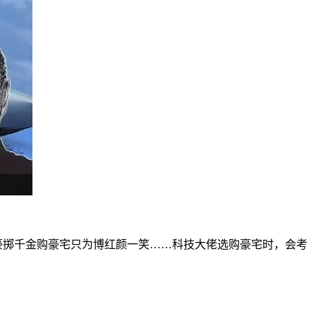
豪掷千金购豪宅只为博红颜一笑……科技大佬选购豪宅时，会考