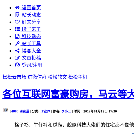
返回首页
站长动态
好文分享
段子来了
科技动态
站长工具
博客大全
文章投稿
登录/注册
松松云市场
进微信群
松松软文
松松主机
各位互联网富豪购房，马云等
|
4805
阅读量
| 分类:
IT业界
| 作者:
李小二
| 时间：2019年01月12日 17:30
格子衫、牛仔裤和球鞋，貌似科技大佬们的住宅都不像他