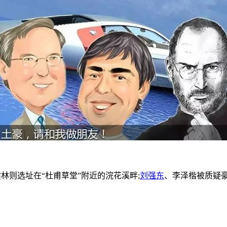
健林则选址在“杜甫草堂”附近的浣花溪畔;
刘强东
、李泽楷被质疑