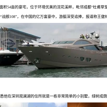
面积54亩的豪宅，位于环境优美的浣花溪畔，毗邻成都“杜甫草堂
eeker“战舰108”，在中国的亿万富豪中，游艇深受追捧，报道
悉他在深圳观澜湖的住所就是一栋非常简单的小别墅，绿树成荫