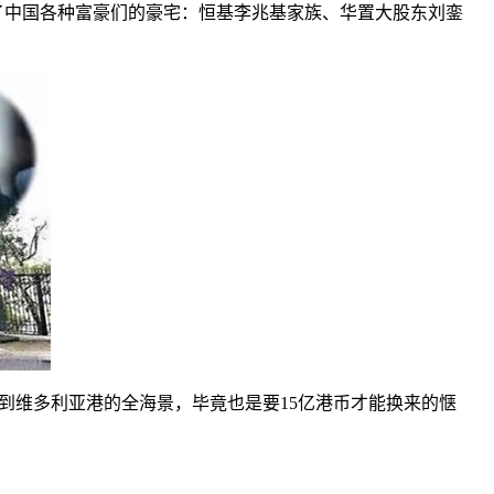
了中国各种富豪们的豪宅：恒基李兆基家族、华置大股东刘銮
看到维多利亚港的全海景，毕竟也是要15亿港币才能换来的惬