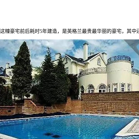
这幢豪宅前后耗时5年建造，是英格兰最贵最华丽的豪宅，其中还