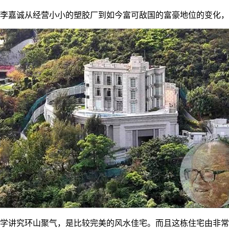
了李嘉诚从经营小小的塑胶厂到如今富可敌国的富豪地位的变化，
学讲究环山聚气，是比较完美的风水佳宅。而且这栋住宅由非常