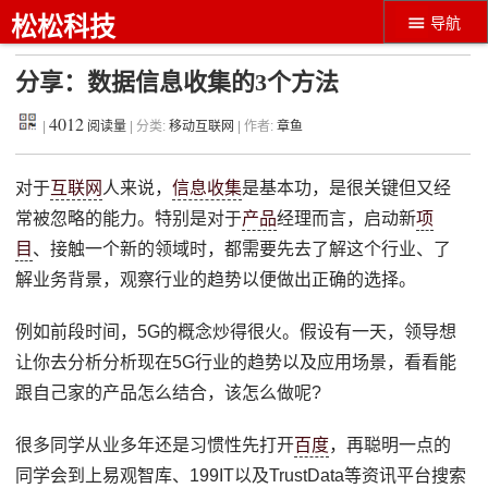
松松科技
导航
分享：数据信息收集的3个方法
4012
|
阅读量
| 分类:
移动互联网
| 作者:
章鱼
对于
互联网
人来说，
信息收集
是基本功，是很关键但又经
常被忽略的能力。特别是对于
产品
经理而言，启动新
项
目
、接触一个新的领域时，都需要先去了解这个行业、了
解业务背景，观察行业的趋势以便做出正确的选择。
例如前段时间，5G的概念炒得很火。假设有一天，领导想
让你去分析分析现在5G行业的趋势以及应用场景，看看能
跟自己家的产品怎么结合，该怎么做呢?
很多同学从业多年还是习惯性先打开
百度
，再聪明一点的
同学会到上易观智库、199IT以及TrustData等资讯平台搜索