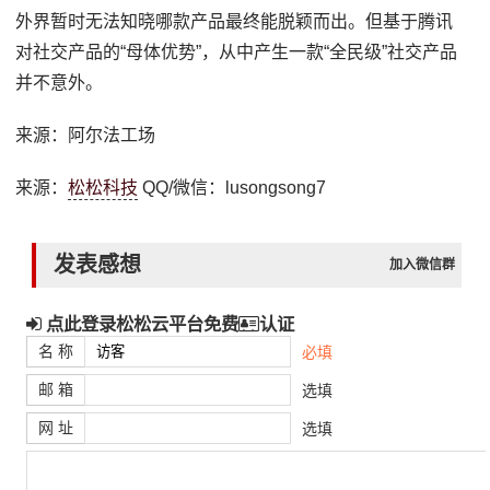
外界暂时无法知晓哪款产品最终能脱颖而出。但基于腾讯
对社交产品的“母体优势”，从中产生一款“全民级”社交产品
并不意外。
来源：阿尔法工场
来源：
松松科技
QQ/微信：lusongsong7
发表感想
加入微信群
点此登录松松云平台免费
认证
名 称
必填
邮 箱
选填
网 址
选填