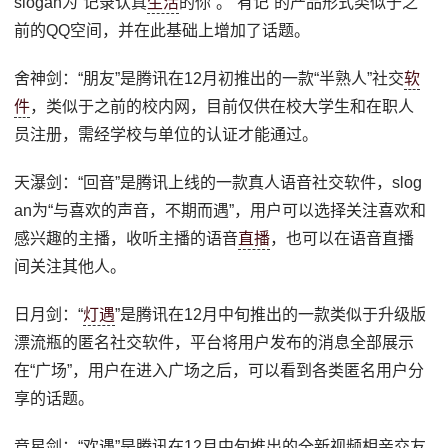
slogan为“记录认真
生活
的你”。“有记”的产品形式类似于之
前的QQ空间，并在此基础上增加了话题。
舍神剑：“朋友”是腾讯在12月初推出的一款“半熟人”社交
软
件
，类似于之前的校内网，目前仅供在校大学生和在职人
员注册，需经学校与单位的认证才能通过。
天瀑剑：“回音”是腾讯上线的一款真人语音社交软件，slog
an为“与喜欢的声音，不期而遇”，用户可以选择关注喜欢和
感兴趣的主播，收听主播的语音
直播
，也可以在语音直播
间关注其他人。
日月剑：“
灯遇
”是腾讯在12月中旬推出的一款类似于升级版
漂流瓶的匿名社交软件，平台将用户发布的消息全部展示
在“广场”，用户在进入广场之后，可以看到各类匿名用户分
享的话题。
竞星剑：“欢遇”是腾讯在12月中旬推出的全新视频相亲交友