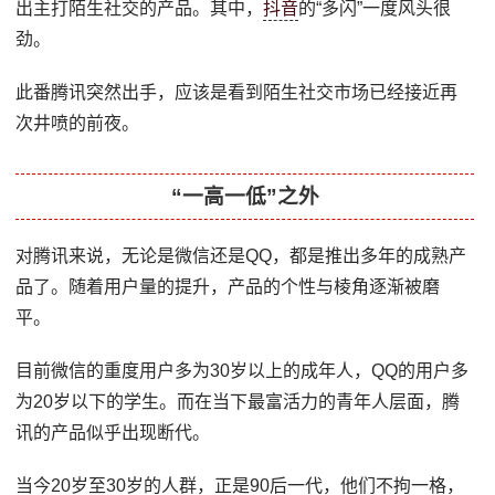
出主打陌生社交的产品。其中，
抖音
的“多闪”一度风头很
劲。
此番腾讯突然出手，应该是看到陌生社交市场已经接近再
次井喷的前夜。
“一高一低”之外
对腾讯来说，无论是微信还是QQ，都是推出多年的成熟产
品了。随着用户量的提升，产品的个性与棱角逐渐被磨
平。
目前微信的重度用户多为30岁以上的成年人，QQ的用户多
为20岁以下的学生。而在当下最富活力的青年人层面，腾
讯的产品似乎出现断代。
当今20岁至30岁的人群，正是90后一代，他们不拘一格，