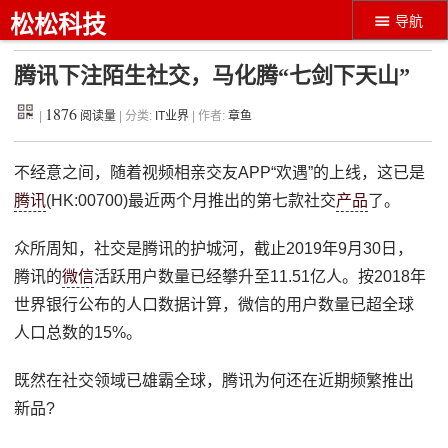
松松科技
导航
腾讯下注陌生社交，马化腾“七剑下天山”
1876
|
阅读量
| 分类:
IT业界
| 作者:
章鱼
不经意之间，随着视频相亲交友APP“欢遇”的上线，这已是
腾讯
(HK:00700)最近两个月推出的第七款社交
产品
了。
众所周知，社交是腾讯的护城河，截止2019年9月30日，
腾讯的
微信
活跃用户数量已经攀升至11.51亿人。按2018年
世界银行公布的人口数据计算，微信的用户数量已超全球
人口总数的15%。
既然在社交领域已雄霸全球，腾讯为何还在近期频繁推出
新品?