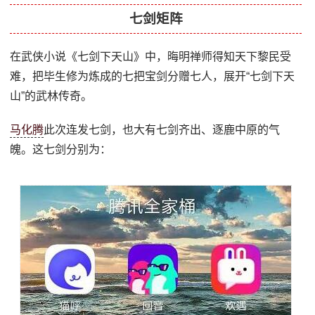
七剑矩阵
在武侠小说《七剑下天山》中，晦明禅师得知天下黎民受
难，把毕生修为炼成的七把宝剑分赠七人，展开“七剑下天
山”的武林传奇。
马化腾
此次连发七剑，也大有七剑齐出、逐鹿中原的气
魄。这七剑分别为：