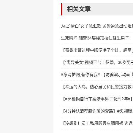
相关文章
​为证“清白”女子急汇款 民警紧急出动阻
生死瞬间!辅警34层楼顶拉住轻生男子
【蜀黍出警过程中顺便哄了个娃，超萌[
【“离异美女”视频平台上征婚，30岁
#净网护网,有你有我# 【防骗演示动画 
【幸运的大鸟，热心居民和民警接力救
【#高楼抛自行车案涉事男子获刑2年#
【4分钟认清荐股诈骗的套路】#央视曝
【没想到！员工私用顾客车辆闯祸 逃