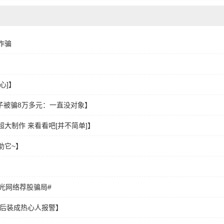
诈骗
心]】
男子被骗8万多元：一直没对象】
超大制作 来看看吧[并不简单]】
助它~】
】
光网络荐股骗局#
逸后装成热心人报警】