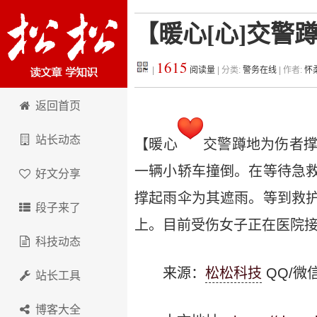
【暖心[心]交警
1615
|
阅读量
| 分类:
警务在线
| 作者:
怀
松松科技
返回首页
站长动态
【暖心
交警蹲地为伤者
一辆小轿车撞倒。在等待急
好文分享
撑起雨伞为其遮雨。等到救
段子来了
上。目前受伤女子正在医院
科技动态
来源：
松松科技
QQ/微信
站长工具
博客大全