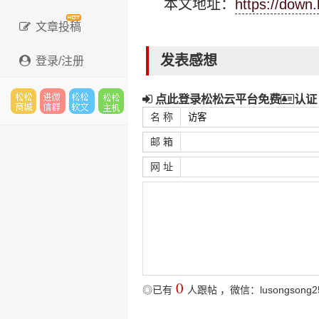
本文地址：
https://down
文章投稿
发表感想
登录/注册
点此登录松松云平台免费
认证
名 称
松松
进微
松松
松松
邮 箱
网 址
云市
信群
软文
主机
场
0
◎已有
人跟帖
，微信：lusongsong2