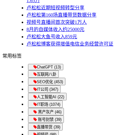
1.65万
卢松松近期短视频转型分享
卢松松第160场直播带货数据分享
视频号直播间首次突破1万人
8月的自媒体收入约25000元
卢松松大鱼号收入859元
卢松松博客获得增值电信业务经营许可证
常用标签
ChatGPT (13)
互联网八卦
SEO优化 (453)
IT公司 (347)
人工智能AI (22)
IT职场 (1074)
黑产灰产 (46)
账号封禁 (39)
直播带货 (39)
视频号 (98)