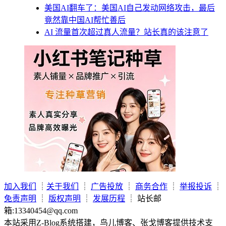
美国AI翻车了：美国AI自己发动网络攻击，最后
竟然靠中国AI帮忙善后
AI 流量首次超过真人流量？站长真的该注意了
加入我们
┊
关于我们
┊
广告投放
┊
商务合作
┊
举报投诉
┊
免责声明
┊
版权声明
┊
发展历程
┊ 站长邮
箱:13340454@qq.com
本站采用Z-Blog系统搭建，鸟儿博客、张戈博客提供技术支