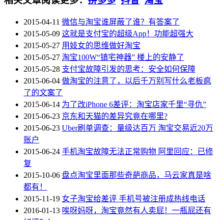
相关文章
阅读更多：
拼多多
抖音
淘宝
2015-04-11
微信与淘宝谁屏蔽了谁？有答案了
2015-05-09
这就是支付宝的超级App！功能超强大
2015-05-27
用妓女的思维做好淘宝
2015-05-27
淘宝100W“镇宅神器” 楼上的安静了
2015-05-28
支付宝故障引发的思考：安全如何保障
2015-06-04
做淘宝的注意了，以后千万别写什么老板疯
了的文案了
2015-06-14
为了改iPhone 6差评：淘宝店家千里“寻仇”
2015-06-23
京东和天猫的差异究竟在哪里?
2015-06-23
Uber刷单调查：量级达百万 淘宝交易近20万
账户
2015-06-24
手机淘宝故障无法正常购物 阿里回应：已修
复
2015-10-06
盘点淘宝里面那些奇葩商品，马云家真是啥
都有！
2015-11-19
女子淘宝给差评 手机号被注册成热线电话
2016-01-13
唉呀妈呀，淘宝竟然有人卖屁！一瓶屁还有