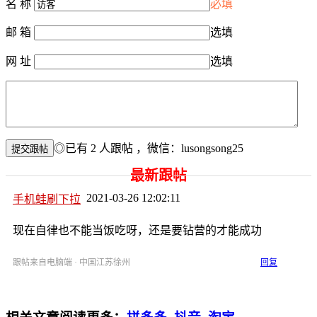
名 称
必填
邮 箱
选填
网 址
选填
◎已有
2
人跟帖
，微信：lusongsong25
最新跟帖
2021-03-26 12:02:11
手机蛙刷下拉
现在自律也不能当饭吃呀，还是要钻营的才能成功
跟帖来自电脑端 · 中国江苏徐州
回复