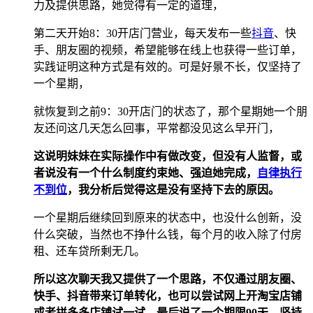
力及提供思路，她觉得有一定的道理，
第二天开始8：30开店门营业，每天发布一些
抖音
、快
手、朋友圈的视频，希望能够在线上也获得一些订单，
实践证明这种方式是有效的。可是好景不长，仅坚持了
一个星期，
就恢复到之前9：30开店门的状态了，那个星期她一个朋
友还问这几天怎么回事，平常都没见这么早开门，
这说明妹妹在实际操作中有做改变，但没有人监督，或
者说没有一个什么制度约束她、强迫她完成，
自律执行
不到位
，我分析后觉得这是没有坚持下去的原因。
一个星期后继续回到原来的状态中，也没什么创新，没
什么突破，当然也不挣什么钱，每个月的收入除了付房
租、还车贷所剩无几。
所以这次聊天我又提供了一个思路，不仅通过朋友圈、
快手、抖音带来订单转化，也可以尝试网上开淘宝店铺
或者拼多多店铺试一试，最后说了一个期限90天，坚持