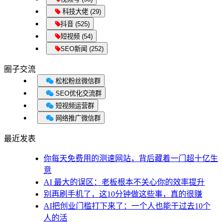
科技大佬 (29)
抖音 (525)
短视频 (54)
SEO新闻 (252)
圈子交流
松松粉丝微信群
SEO优化交流群
短视频运营群
网络推广微信群
最近发表
你每天免费用的测速网站，背后藏着一门超十亿生
意
AI 最大的误区：老板根本不关心你的效率提升
别再刷手机了，这10分钟做这些事，真的很赚
AI把创业门槛打下来了：一个人也能干过去10个
人的活