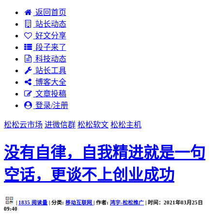
返回首页
站长动态
好文分享
段子来了
科技动态
站长工具
博客大全
文章投稿
登录/注册
松松云市场
进微信群
松松软文
松松主机
没有自律，自我精进就是一句
空话，更谈不上创业成功
|
1835
阅读量
| 分类:
移动互联网
| 作者:
鸿宇-松松推广
| 时间：2021年03月25日
09:40