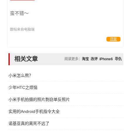
蛮不错～
跟帖来自电脑端
回复
相关文章
阅读更多：
淘宝
改评
iPhone6
寻仇
小米怎么熬？
少年HTC之烦恼
小米手机拍摄的照片剽窃单反照片
实用的Android手机指令大全
诺基亚真的离死不远了