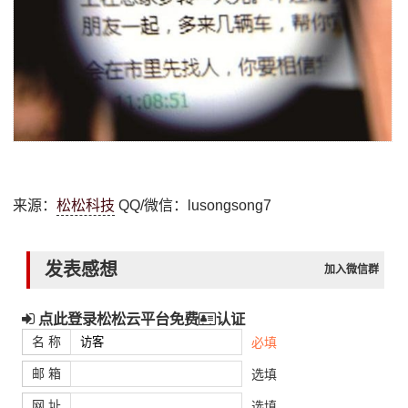
来源：
松松科技
QQ/微信：lusongsong7
发表感想
加入微信群
点此登录松松云平台免费
认证
名 称
必填
邮 箱
选填
网 址
选填