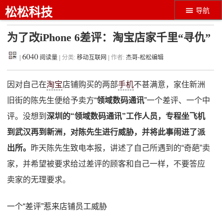
松松科技
导航
为了改iPhone 6差评：淘宝店家千里“寻仇”
6040
|
阅读量
| 分类:
移动互联网
| 作者:
杰哥-松松编辑
因对自己在
淘宝
店铺购买的两部
手机
不甚满意，家住新洲
旧街的陈先生便给予卖方“
领域数码通讯
”一个差评、一个中
评。没想到
深圳的“领域数码通讯”工作人员，专程坐飞机
到武汉再到新洲，对陈先生进行威胁，并将此事闹进了派
出所。
昨天陈先生致电本报，讲述了自己所遇到的“奇葩”卖
家，并希望被要求给过差评的顾客和自己一样，不要答应
卖家的无理要求。
一个“差评”惹来店铺员工威胁