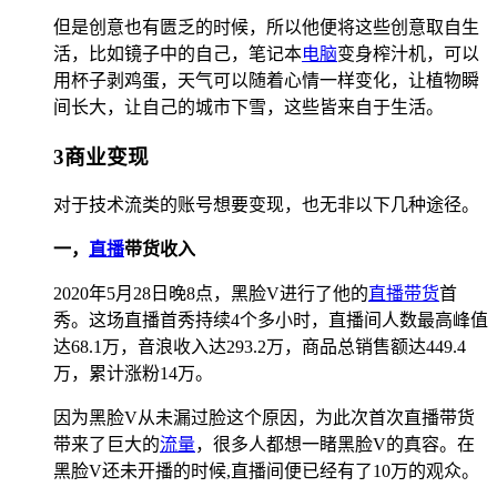
但是创意也有匮乏的时候，所以他便将这些创意取自生
活，比如镜子中的自己，笔记本
电脑
变身榨汁机，可以
用杯子剥鸡蛋，天气可以随着心情一样变化，让植物瞬
间长大，让自己的城市下雪，这些皆来自于生活。
3商业变现
对于技术流类的账号想要变现，也无非以下几种途径。
一，
直播
带货收入
2020年5月28日晚8点，黑脸V进行了他的
直播带货
首
秀。这场直播首秀持续4个多小时，直播间人数最高峰值
达68.1万，音浪收入达293.2万，商品总销售额达449.4
万，累计涨粉14万。
因为黑脸V从未漏过脸这个原因，为此次首次直播带货
带来了巨大的
流量
，很多人都想一睹黑脸V的真容。在
黑脸V还未开播的时候,直播间便已经有了10万的观众。