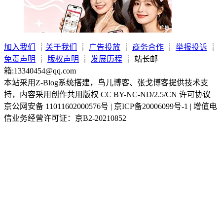
加入我们
┊
关于我们
┊
广告投放
┊
商务合作
┊
举报投诉
┊
免责声明
┊
版权声明
┊
发展历程
┊ 站长邮
箱:13340454@qq.com
本站采用Z-Blog系统搭建，鸟儿博客、张戈博客提供技术支
持，内容采用创作共用版权 CC BY-NC-ND/2.5/CN 许可协议
京公网安备 11011602000576号 | 京ICP备20006099号-1 | 增值电
信业务经营许可证：京B2-20210852