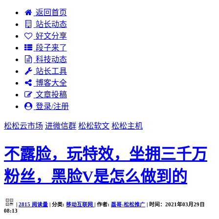
返回首页
站长动态
好文分享
段子来了
科技动态
站长工具
博客大全
文章投稿
登录/注册
松松云市场
进微信群
松松软文
松松主机
不露脸，玩特效，坐拥三千万
粉丝，黑脸V是怎么做到的
|
2815
阅读量
| 分类:
移动互联网
| 作者:
磊哥-松松推广
| 时间：2021年03月29日
08:13