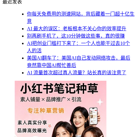
最近发表
你每天免费用的测速网站，背后藏着一门超十亿生
意
AI 最大的误区：老板根本不关心你的效率提升
别再刷手机了，这10分钟做这些事，真的很赚
AI把创业门槛打下来了：一个人也能干过去10个
人的活
美国AI翻车了：美国AI自己发动网络攻击，最后
竟然靠中国AI帮忙善后
AI 流量首次超过真人流量？站长真的该注意了