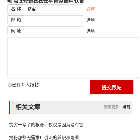
点此登录松松云平台免费
认证
名 称
必填
邮 箱
选填
网 址
选填
0
◎已有
人跟帖
相关文章
阅读更多：
赚钱
贫穷一辈子的根源，仅仅是因为没有它
揭秘那些无需推广引流的兼职和副业