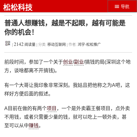
松松科技
导航
普通人想赚钱，越是不起眼，越有可能是
你的机会！
2142
|
阅读量
| 分类:
移动互联网
| 作者:
鸿宇-松松推广
前段时间，参加了一个关于
创业
/
副业
/搞钱的局(深圳这个地
方，谈啥都离不开搞钱)。
有一个大哥让我印象非常深刻。我姑且把他称之为A吧，这
样好方便后面的叙述。
A目前在做的有两个
项目
，一个是外卖霸王餐项目，点外卖
不用钱，或者只需要少量的钱，就可以吃上一顿外卖，甚
至可以从中
赚钱
。