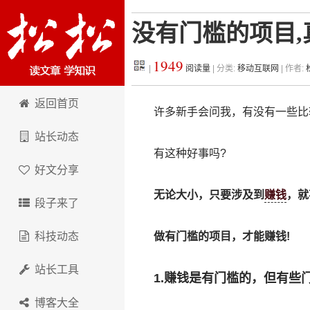
没有门槛的项目,
1949
|
阅读量
| 分类:
移动互联网
| 作者:
松松科技
返回首页
许多新手会问我，有没有一些比
站长动态
有这种好事吗?
好文分享
无论大小，只要涉及到
赚钱
，就
段子来了
科技动态
做有门槛的项目，才能赚钱!
站长工具
1.赚钱是有门槛的，但有些
博客大全