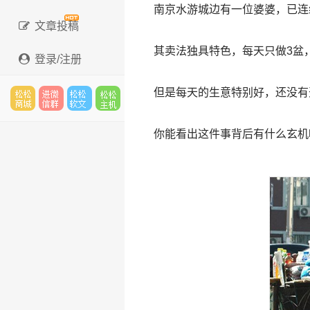
南京水游城边有一位婆婆，已连
文章投稿
其卖法独具特色，每天只做3盆，
登录/注册
但是每天的生意特别好，还没有
松松
进微
松松
松松
你能看出这件事背后有什么玄机
云市
信群
软文
主机
场