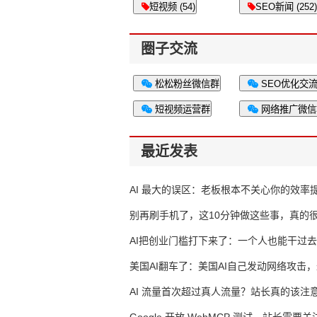
短视频 (54)
SEO新闻 (252)
圈子交流
松松粉丝微信群
SEO优化交
短视频运营群
网络推广微信
最近发表
AI 最大的误区：老板根本不关心你的效率
别再刷手机了，这10分钟做这些事，真的
AI把创业门槛打下来了：一个人也能干过去
人的活
美国AI翻车了：美国AI自己发动网络攻击
竟然靠中国AI帮忙善后
AI 流量首次超过真人流量？站长真的该注