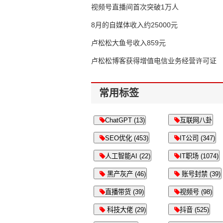
视频号直播间首次突破1万人
8月的自媒体收入约25000元
卢松松大鱼号收入859元
卢松松博客获得增值电信业务经营许可证
常用标签
ChatGPT (13)
互联网八卦
SEO优化 (453)
IT公司 (347)
人工智能AI (22)
IT职场 (1074)
黑产灰产 (46)
账号封禁 (39)
直播带货 (39)
视频号 (98)
科技大佬 (29)
抖音 (525)