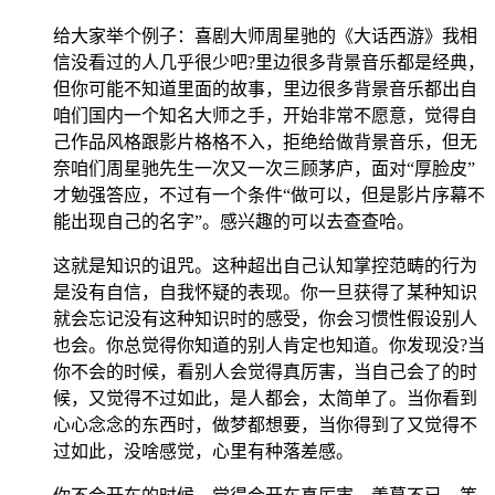
给大家举个例子：喜剧大师周星驰的《大话西游》我相
信没看过的人几乎很少吧?里边很多背景音乐都是经典，
但你可能不知道里面的故事，里边很多背景音乐都出自
咱们国内一个知名大师之手，开始非常不愿意，觉得自
己作品风格跟影片格格不入，拒绝给做背景音乐，但无
奈咱们周星驰先生一次又一次三顾茅庐，面对“厚脸皮”
才勉强答应，不过有一个条件“做可以，但是影片序幕不
能出现自己的名字”。感兴趣的可以去查查哈。
这就是知识的诅咒。这种超出自己认知掌控范畴的行为
是没有自信，自我怀疑的表现。你一旦获得了某种知识
就会忘记没有这种知识时的感受，你会习惯性假设别人
也会。你总觉得你知道的别人肯定也知道。你发现没?当
你不会的时候，看别人会觉得真厉害，当自己会了的时
候，又觉得不过如此，是人都会，太简单了。当你看到
心心念念的东西时，做梦都想要，当你得到了又觉得不
过如此，没啥感觉，心里有种落差感。