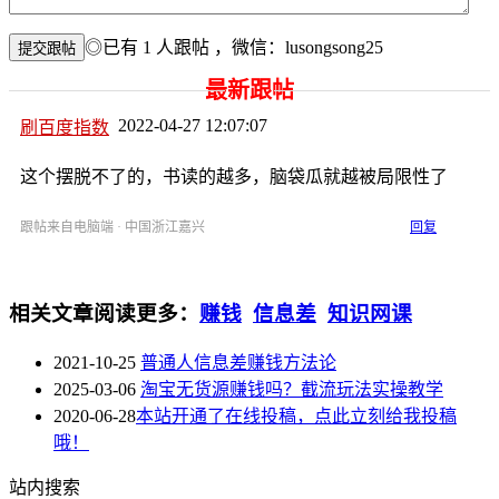
◎已有
1
人跟帖
，微信：lusongsong25
最新跟帖
2022-04-27 12:07:07
刷百度指数
这个摆脱不了的，书读的越多，脑袋瓜就越被局限性了
跟帖来自电脑端 · 中国浙江嘉兴
回复
相关文章
阅读更多：
赚钱
信息差
知识网课
2021-10-25
普通人信息差赚钱方法论
2025-03-06
淘宝无货源赚钱吗？截流玩法实操教学
2020-06-28
本站开通了在线投稿，点此立刻给我投稿
哦！
站内搜索