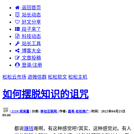
返回首页
站长动态
好文分享
段子来了
科技动态
站长工具
博客大全
文章投稿
登录/注册
松松云市场
进微信群
松松软文
松松主机
如何摆脱知识的诅咒
|
2110
阅读量
| 分类:
移动互联网
| 作者:
磊哥-松松推广
| 时间：2022年04月25日
09:00
都说
赚钱
难啊，有这种感觉吧?其实，这种感觉对。有人