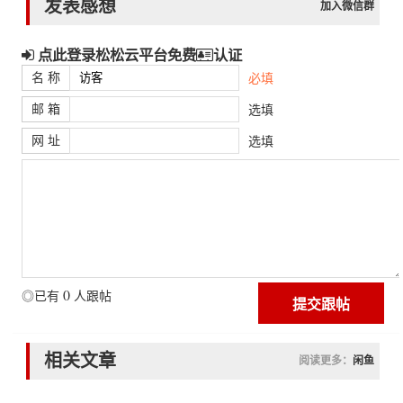
发表感想
加入微信群
点此登录松松云平台免费
认证
名 称
必填
邮 箱
选填
网 址
选填
0
◎已有
人跟帖
相关文章
阅读更多：
闲鱼