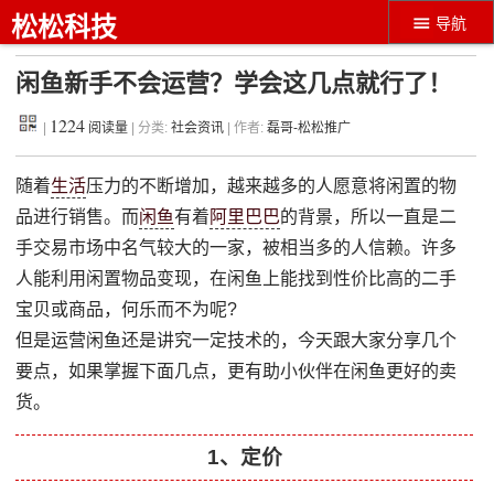
松松科技
导航
闲鱼新手不会运营？学会这几点就行了！
1224
|
阅读量
| 分类:
社会资讯
| 作者:
磊哥-松松推广
随着
生活
压力的不断增加，越来越多的人愿意将闲置的物
品进行销售。而
闲鱼
有着
阿里巴巴
的背景，所以一直是二
手交易市场中名气较大的一家，被相当多的人信赖。许多
人能利用闲置物品变现，在闲鱼上能找到性价比高的二手
宝贝或商品，何乐而不为呢?
但是运营闲鱼还是讲究一定技术的，今天跟大家分享几个
要点，如果掌握下面几点，更有助小伙伴在闲鱼更好的卖
货。
1、定价