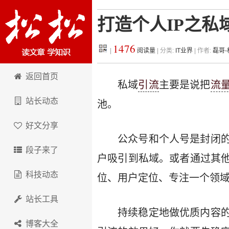
打造个人IP之私
1476
|
阅读量
| 分类:
IT业界
| 作者:
磊哥
松松科技
返回首页
私域
引流
主要是说把
流
站长动态
池。
好文分享
公众号和个人号是封闭
段子来了
户吸引到私域。或者通过其
科技动态
位、用户定位、专注一个领
站长工具
持续稳定地做优质内容
博客大全