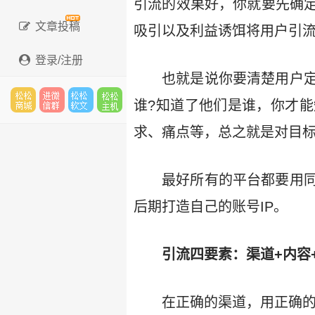
引流的效果好，你就要先确
文章投稿
吸引以及利益诱饵将用户引
登录/注册
也就是说你要清楚用户
谁?知道了他们是谁，你才
松松
进微
松松
松松
求、痛点等，总之就是对目
最好所有的平台都要用
云市
信群
软文
主机
后期打造自己的账号IP。
引流四要素：渠道+内容
场
在正确的渠道，用正确