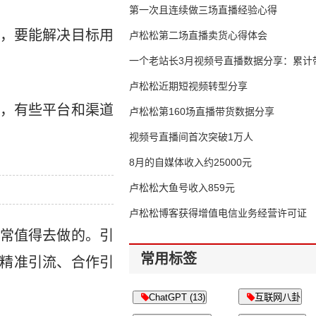
第一次且连续做三场直播经验心得
，要能解决目标用
卢松松第二场直播卖货心得体会
一个老站长3月视频号直播数据分享：累计带
65万
卢松松近期短视频转型分享
，有些平台和渠道
卢松松第160场直播带货数据分享
视频号直播间首次突破1万人
8月的自媒体收入约25000元
卢松松大鱼号收入859元
卢松松博客获得增值电信业务经营许可证
常值得去做的。引
常用标签
为精准引流、合作引
ChatGPT (13)
互联网八卦