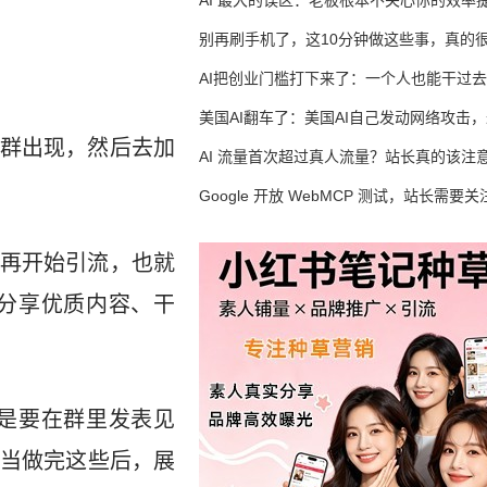
AI 最大的误区：老板根本不关心你的效率
别再刷手机了，这10分钟做这些事，真的
AI把创业门槛打下来了：一个人也能干过去
人的活
美国AI翻车了：美国AI自己发动网络攻击
群出现，然后去加
竟然靠中国AI帮忙善后
AI 流量首次超过真人流量？站长真的该注
Google 开放 WebMCP 测试，站长需要关
么？
再开始引流，也就
分享优质内容、干
是要在群里发表见
当做完这些后，展