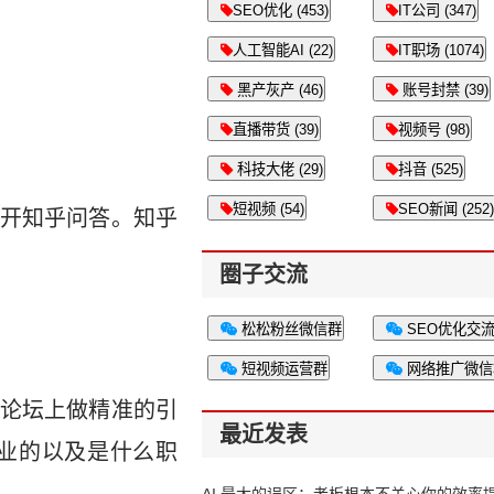
SEO优化 (453)
IT公司 (347)
人工智能AI (22)
IT职场 (1074)
黑产灰产 (46)
账号封禁 (39)
直播带货 (39)
视频号 (98)
科技大佬 (29)
抖音 (525)
短视频 (54)
SEO新闻 (252)
开知乎问答。知乎
圈子交流
松松粉丝微信群
SEO优化交
短视频运营群
网络推广微信
论坛上做精准的引
最近发表
业的以及是什么职