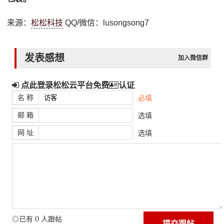
来源：
松松科技
QQ/微信：lusongsong7
发表感想
加入微信群
点此登录松松云平台免费
认证
名 称
必填
邮 箱
选填
网 址
选填
0
◎已有
人跟帖