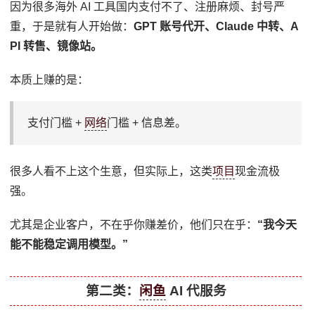
因为很多海外 AI 工具国内支付不了、注册麻烦、封号严
重，于是就有人开始做：
GPT 账号代开、Claude 中转、A
PI 转售、镜像站。
本质上赚的是：
支付门槛 +
网络
门槛 + 信息差。
很多人看不上这个生意，但实际上，这类
项目
现金流极
强。
尤其是企业客户，不在乎你赚差价，他们只在乎：
“我今天
能不能稳定调用模型。”
第二类：
闲鱼
AI 代服务