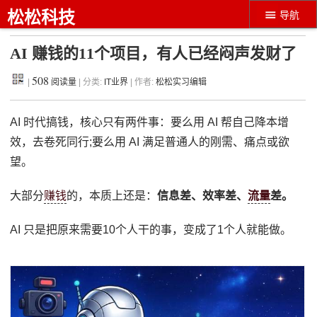
松松科技
导航
AI 赚钱的11个项目，有人已经闷声发财了
508
|
阅读量
| 分类:
IT业界
| 作者:
松松实习编辑
AI 时代搞钱，核心只有两件事：要么用 AI 帮自己降本增
效，去卷死同行;要么用 AI 满足普通人的刚需、痛点或欲
望。
大部分
赚钱
的，本质上还是：
信息差、效率差、
流量
差。
AI 只是把原来需要10个人干的事，变成了1个人就能做。