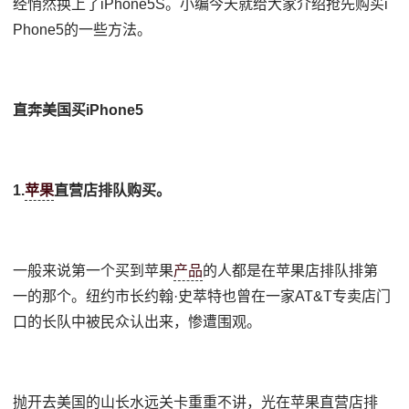
经悄然换上了iPhone5S。小编今天就给大家介绍抢先购买i
Phone5的一些方法。
直奔美国买iPhone5
1.
苹果
直营店排队购买。
一般来说第一个买到苹果
产品
的人都是在苹果店排队排第
一的那个。纽约市长约翰·史萃特也曾在一家AT&T专卖店门
口的长队中被民众认出来，惨遭围观。
抛开去美国的山长水远关卡重重不讲，光在苹果直营店排