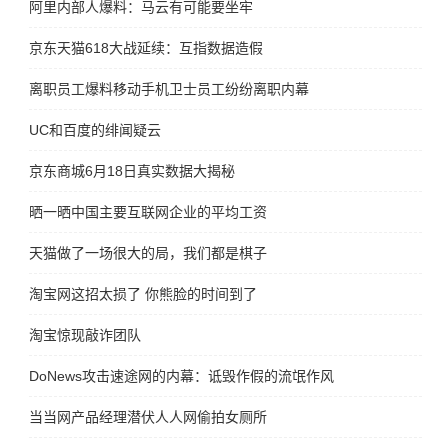
阿里内部人爆料：马云有可能要坐牢
京东天猫618大战延续：互指数据造假
离职员工爆料移动手机卫士员工纷纷离职内幕
UC和百度的绯闻疑云
京东商城6月18日真实数据大揭秘
晒一晒中国主要互联网企业的平均工资
天猫做了一场很大的局，我们都是棋子
淘宝网这招太损了 你熊脸的时间到了
淘宝惊现敲诈团队
DoNews攻击速途网的内幕：诋毁作假的流氓作风
当当网产品经理潜伏人人网偷拍女厕所