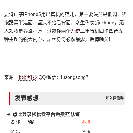
要将山寨iPhone5用出真机的范儿，第一要诀乃是低调，犹
抱琵琶半遮面，坚决不给看背面。众生称羡新iPhone，无
人知我是谷蜂。万一泄露你两个
系统
三年待机四卡四待五
种主题的强大内心，屌丝身份必然暴露，后悔晚矣!
来源：
松松科技
QQ/微信：lusongsong7
发表感想
加入微信群
点此登录松松云平台免费
认证
名 称
必填
邮 箱
选填