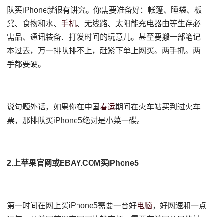
队买iPhone就很有讲究。你需要准备好：帐篷、睡袋、板
凳、食物和水、
手机
、无线路、太阳能充电器由等生存必
需品、通讯装备、打发时间的玩意儿。甚至要搬一部笔记
本过去，万一排队排不上，赶紧下单上网买。两手抓。两
手都要硬。
说句题外话，如果你在中国
春运
期间在火车站买到过火车
票，那排队买iPhone5绝对是小菜一碟。
2.上苹果官网或EBAY.COM买iPhone5
第一时间在网上买iPhone5需要一台好
电脑
，好网速和一点