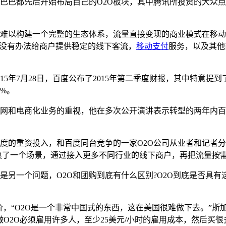
里巴巴都先后开始布局自己的O2O板块，其中腾讯所投资的大众
难以构建一个完整的生态体系，流量直接变现的商业模式在移动
却没有办法给商户提供稳定的线下客流，
移动支付
服务，以及其他
15年7月28日，百度公布了2015年第二季度财报，其中特意
9%。
和电商化业务的重视，他在多次公开演讲表示转型的两年内百度的
度的重资投入，和百度同台竞争的一家O2O公司从业者和记者
换了一个场景，通过接入更多不同行业的线下商户，再把流量按
另一个问题，O2O和团购到底有什么区别?O2O到底是否具有
，“O2O是一个非常中国式的东西，这在美国很难做下去。”斯
做O2O必须雇用许多人，至少25美元/小时的雇用成本，然后买