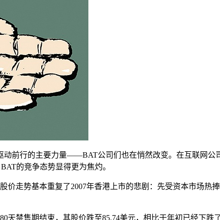
动前行的主要力量——BAT公司们也在悄然改变。在互联网公司
，BAT的竞争态势显得更为焦灼。
的股价走势基本重复了2007年香港上市的悲剧：先受资本市场热捧
180天禁售期结束，其股价跌至85.74美元，相比于年初已经下跌了