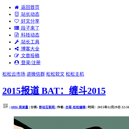
返回首页
站长动态
好文分享
段子来了
科技动态
站长工具
博客大全
文章投稿
登录/注册
松松云市场
进微信群
松松软文
松松主机
2015报道 BAT：缠斗2015
|
4886
阅读量
| 分类:
移动互联网
| 作者:
杰哥-松松编辑
| 时间：2015年12月29日 22:5