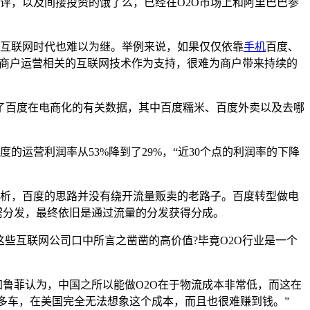
点评，以及间接投资的饿了么，已经在O2O市场上和阿里巴巴参
互联网时代也难以为继。举例来说，如果仅仅依靠
手机
百度、
商户运营相关的互联网技术作为支持，很难为商户带来持续的
提到了百度在电商化的有关数据，其中百度糯米、百度外卖以及去哪
运营利润率从53%降到了29%，“近30个点的利润率的下降
分析，百度的思路并没有绕开流量贩卖的老路子。百度转型做电
需分发，最终依旧是通过流量的分发获得分成。
这些互联网公司口中所言之凿凿的高价值?毕竟O2O行业是一个
加鲁菲认为，中国之所以能做O2O在于物流成本非常低，而这在
很多车，在美国完全无法想象这个成本，而且也很难赚到钱。”