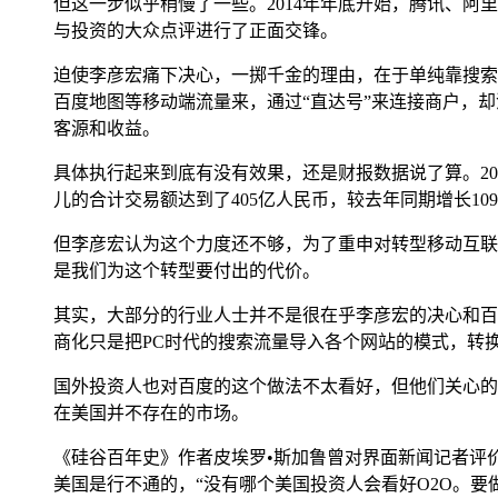
但这一步似乎稍慢了一些。2014年年底开始，腾讯、阿
与投资的大众点评进行了正面交锋。
迫使李彦宏痛下决心，一掷千金的理由，在于单纯靠搜索
百度地图等移动端流量来，通过“直达号”来连接商户，
客源和收益。
具体执行起来到底有没有效果，还是财报数据说了算。20
儿的合计交易额达到了405亿人民币，较去年同期增长10
但李彦宏认为这个力度还不够，为了重申对转型移动互联网
是我们为这个转型要付出的代价。
其实，大部分的行业人士并不是很在乎李彦宏的决心和百
商化只是把PC时代的搜索流量导入各个网站的模式，转
国外投资人也对百度的这个做法不太看好，但他们关心的是
在美国并不存在的市场。
《硅谷百年史》作者皮埃罗•斯加鲁曾对界面新闻记者评价
美国是行不通的，“没有哪个美国投资人会看好O2O。要