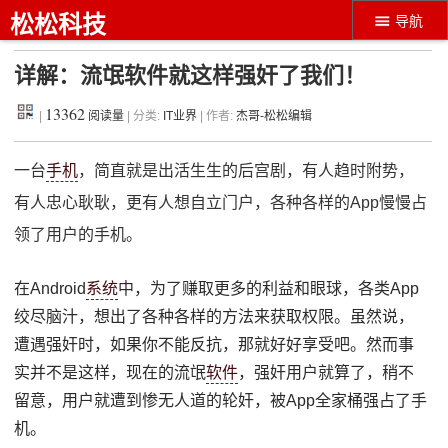
松松科技
导航
详解：流氓软件就这样强奸了我们！
13362
|
阅读量
| 分类:
IT业界
| 作者:
杰哥-松松编辑
一台
手机
，简直就是出活生生的后宫剧，有人趋时附势，
有人忠心耿耿，更有人想自立门户，各种各样的App慢慢占
领了用户的手机。
在Android
系统
中，为了赚取更多的利益和眼球，各类App
绞尽脑汁，想出了各种各样的方法来获取权限。虽然说，
遭遇强奸时，如果你不能反抗，那就好好享受吧。然而事
实并不是这样，现在的流氓
软件
，强奸用户就算了，稍不
留意，用户就遭到惨无人道的轮奸，被App全家桶强占了手
机。