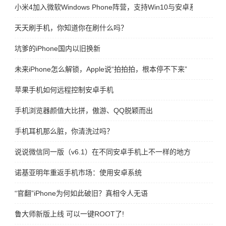
小米4加入微软Windows Phone阵营，支持Win10与安卓系统互刷
天天刷手机，你知道你在刷什么吗？
坑爹的iPhone国内以旧换新
未来iPhone怎么解锁，Apple说“拍拍拍，根本停不下来”
苹果手机如何远程控制安卓手机
手机浏览器颜值大比拼，傲游、QQ脱颖而出
手机耳机那么脏，你清洗过吗？
说说微信同一版（v6.1）在不同安卓手机上不一样的地方
诺基亚明年重返手机市场：使用安卓系统
“官翻”iPhone为何如此破旧？真相令人无语
鲁大师新版上线 可以一键ROOT了!