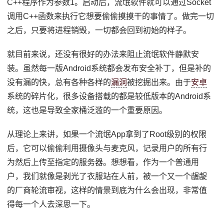
C++程序作为参数1。启动后，流氓软件就可以通过Socket
调用C++函数来执行它想要偷偷摸摸干的事情了。做完一切
之后，只要将进程销毁，一切都会回到初始的样子。
就目前来说，还没有很好的办法来阻止流氓软件静默安
装。虽然每一版Android系统都会发布安全补丁，但是补的
没有漏的快，总有各种各样的
漏洞
被挖掘出来。由于
安卓
系统的碎片化，很多设备搭载的都是较低版本的Android系
统，这也是导致全家桶泛滥的一个重要原因。
从理论上来讲，如果一个流氓App拿到了Root级别的权限
后，它可以偷偷利用摄像头与麦克风，记录用户的所有行
为然后上传至指定的服务器。想想看，作为一个普通用
户，我们就像是剥光了衣服站在人前，被一个又一个龌龊
的厂商轮流审视，这样的情景到底为什么会出现，非常值
得每一个人去深思一下。