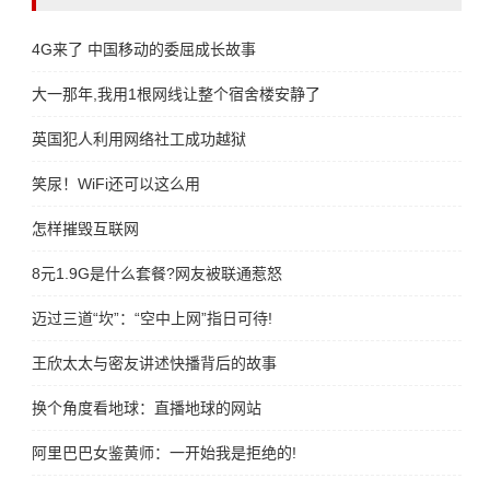
4G来了 中国移动的委屈成长故事
大一那年,我用1根网线让整个宿舍楼安静了
英国犯人利用网络社工成功越狱
笑尿！WiFi还可以这么用
怎样摧毁互联网
8元1.9G是什么套餐?网友被联通惹怒
迈过三道“坎”：“空中上网”指日可待!
王欣太太与密友讲述快播背后的故事
换个角度看地球：直播地球的网站
阿里巴巴女鉴黄师：一开始我是拒绝的!