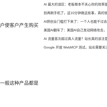
AI 最大的误区：老板根本不关心你的效率
别再刷手机了，这10分钟做这些事，真的
AI把创业门槛打下来了：一个人也能干过去
户使客户产生购买
人的活
美国AI翻车了：美国AI自己发动网络攻击
竟然靠中国AI帮忙善后
AI 流量首次超过真人流量？站长真的该注
Google 开放 WebMCP 测试，站长需要关
么？
一般这种产品都是