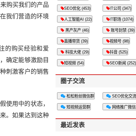
钱来购买我们的产品
SEO优化 (453)
IT公司 (347)
在我们营造的环境
人工智能AI (22)
IT职场 (1074)
黑产灰产 (46)
账号封禁 (39)
直播带货 (39)
视频号 (98)
往的购买经验和爱
科技大佬 (29)
抖音 (525)
，确定能够激励目
短视频 (54)
SEO新闻 (252)
种刺激客户的销售
圈子交流
松松粉丝微信群
SEO优化交
假使用中的状态，
短视频运营群
网络推广微信
来。如果达到这种
最近发表