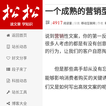
一个成熟的营销
4917
|
阅读量
| 分类:
移动互联网
| 作者:
松松科技
返回首页
说到
营销
性文案，你的第一反
很多人考虑的都是有没有创意
站长动态
的行为，让我们的客户自愿
好文分享
但是那些高手却从没有
段子来了
能够影响消费者购买的关键
科技动态
们又是如何写出高效文案的呢
站长工具
博客大全