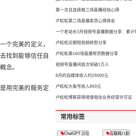
第一次且连续做三场直播经验心得
卢松松第二场直播卖货心得体会
一个老站长3月视频号直播数据分享：累计带
65万
卢松松近期短视频转型分享
一个完美的定义，
卢松松第160场直播带货数据分享
去找到能够信任自
视频号直播间首次突破1万人
种概念。
8月的自媒体收入约25000元
卢松松大鱼号收入859元
是用完美的服务定
卢松松博客获得增值电信业务经营许可证
常用标签
ChatGPT (13)
互联网八卦