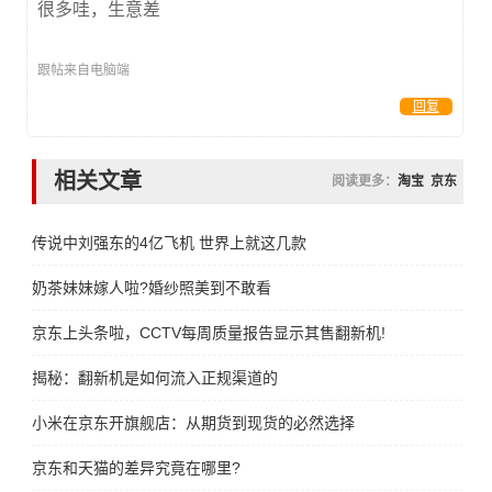
很多哇，生意差
跟帖来自电脑端
回复
相关文章
阅读更多：
淘宝
京东
传说中刘强东的4亿飞机 世界上就这几款
奶茶妹妹嫁人啦?婚纱照美到不敢看
京东上头条啦，CCTV每周质量报告显示其售翻新机!
揭秘：翻新机是如何流入正规渠道的
小米在京东开旗舰店：从期货到现货的必然选择
京东和天猫的差异究竟在哪里?