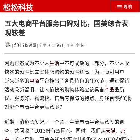
松松科技
导航
五大电商平台服务口碑对比，国美综合表
现较差
5046
|
阅读量
| 分类:
社会资讯
| 作者:
李小二
网购已然成为不少人
生活
中不可或缺的一部分，不少人收
快递的频率比去实体店购物的频率还高。为了吸引用户，
越来越多的
电商
平台推出了各具特色的狂欢节，通过促销
活动吸新留旧。让人愉快的购物体验应该具备
产品
品质
优、服务好、物流快、售后有保障的特点。身经百“购”的你
对哪个电商平台更满意呢?
近期，消道长发起了一个关于主流电商平台满意度的调
查，共回收了1013份有效问卷。同时，我们从
天猫
、
京
东
、苏宁易购、国美在线4个平台共爬取了24.9万条消费者