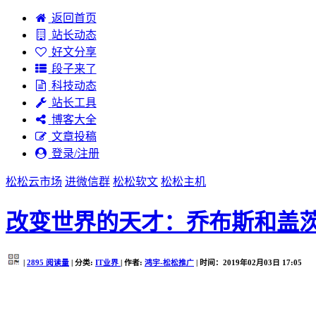
返回首页
站长动态
好文分享
段子来了
科技动态
站长工具
博客大全
文章投稿
登录/注册
松松云市场
进微信群
松松软文
松松主机
改变世界的天才：乔布斯和盖
|
2895
阅读量
| 分类:
IT业界
| 作者:
鸿宇-松松推广
| 时间：2019年02月03日 17:05