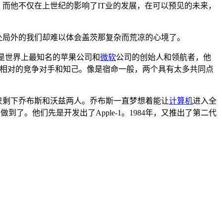
。而他不仅在上世纪的影响了IT业的发展，在可以预见的未来，
处局外的我们却难以体会盖茨那复杂而荒凉的心境了。
是世界上最知名的苹果公司和
微软
公司的创始人和领航者，他
锋相对的竞争对手和知己。像是宿命一般，两个具有太多共同点
，只剩下乔布斯和沃兹两人。乔布斯一直梦想着能让
计算机
进入全
。他们先是开发出了Apple-1。1984年，又推出了第二代