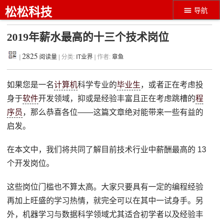
松松科技
导航
2019年薪水最高的十三个技术岗位
2825
|
阅读量
| 分类:
IT业界
| 作者:
章鱼
如果您是一名
计算机
科学专业的
毕业生
，或者正在考虑投
身于
软件
开发领域，抑或是经验丰富且正在考虑跳槽的
程
序员
，那么恭喜各位——这篇文章绝对能带来一些有益的
启发。
在本文中，我们将共同了解目前技术行业中薪酬最高的 13
个开发岗位。
这些岗位门槛也不算太高。大家只要具有一定的编程经验
再加上旺盛的学习热情，就完全可以在其中一试身手。另
外，机器学习与数据科学领域尤其适合初学者以及经验丰