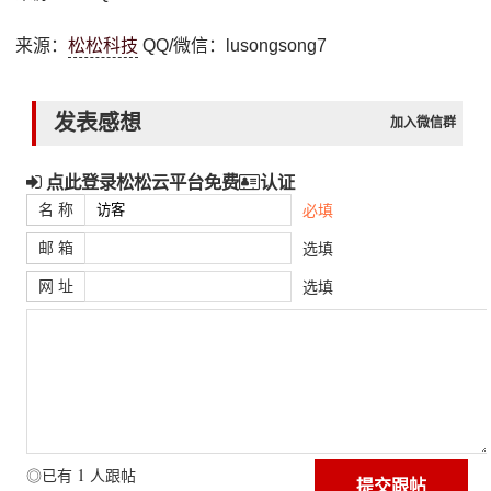
来源：
松松科技
QQ/微信：lusongsong7
发表感想
加入微信群
点此登录松松云平台免费
认证
名 称
必填
邮 箱
选填
网 址
选填
1
◎已有
人跟帖