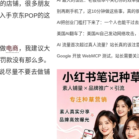
AI 最大的误区：老板根本不关心你的效率
的店铺，很多朋友
别再刷手机了，这10分钟做这些事，真的
入手京东POP的这
AI把创业门槛打下来了：一个人也能干过去
人的活
美国AI翻车了：美国AI自己发动网络攻击
竟然靠中国AI帮忙善后
AI 流量首次超过真人流量？站长真的该注
做
电商
，我建议大
Google 开放 WebMCP 测试，站长需要关
罚款没有那么多。
么？
说尽量不要去做铺