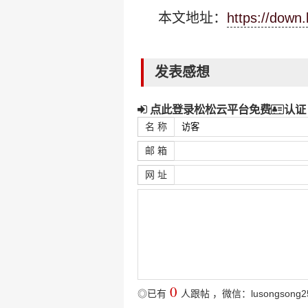
本文地址：
https://down
发表感想
点此登录松松云平台免费
认证
名 称
邮 箱
网 址
0
◎已有
人跟帖
，微信：lusongsong2