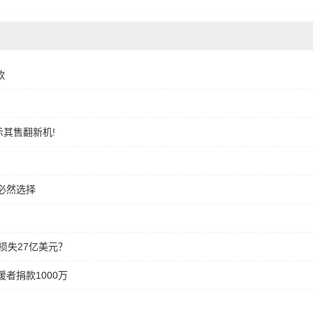
款
示其售翻新机!
必然选择
损失27亿美元？
者捐款1000万