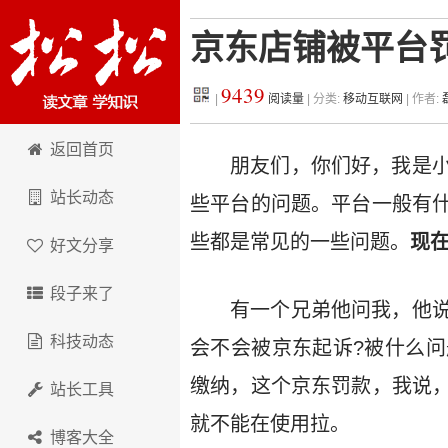
京东店铺被平台
9439
|
阅读量
| 分类:
移动互联网
| 作者:
松松科技
返回首页
朋友们，你们好，我是
站长动态
些平台的问题。平台一般有
些都是常见的一些问题。
现
好文分享
段子来了
有一个兄弟他问我，他
科技动态
会不会被京东起诉?被什么
缴纳，这个京东罚款，我说
站长工具
就不能在使用拉。
博客大全