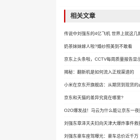
相关文章
传说中刘强东的4亿飞机 世界上就这几
奶茶妹妹嫁人啦?婚纱照美到不敢看
京东上头条啦，CCTV每周质量报告显
揭秘：翻新机是如何流入正规渠道的
小米在京东开旗舰店：从期货到现货的
京东和天猫的差异究竟在哪里?
O2O爆发战！马云为什么能让京东一夜
刘强东章泽天夫妇向天津大爆炸事件救援
刘强东豪车座驾曝光：豪车总价近千万