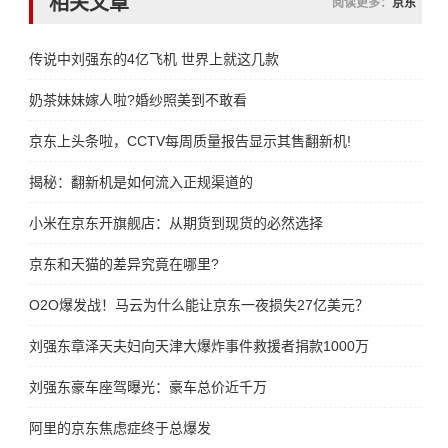
相关文章
阅读更多：
京东
传说中刘强东的4亿飞机 世界上就这几款
奶茶妹妹嫁人啦?婚纱照美到不敢看
京东上头条啦，CCTV每周质量报告显示其售翻新机!
揭秘：翻新机是如何流入正规渠道的
小米在京东开旗舰店：从期货到现货的必然选择
京东和天猫的差异究竟在哪里?
O2O爆发战！马云为什么能让京东一夜损失27亿美元？
刘强东章泽天夫妇向天津大爆炸事件救援者捐款1000万
刘强东豪车座驾曝光：豪车总价近千万
阿里的京东焦虑症终于总爆发