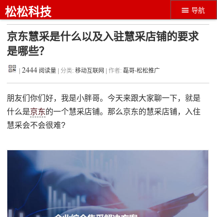
松松科技
导航
京东慧采是什么以及入驻慧采店铺的要求
是哪些？
2444
|
阅读量
| 分类:
移动互联网
| 作者:
磊哥-松松推广
朋友们你们好，我是小胖哥。今天来跟大家聊一下，就是
什么是
京东
的一个慧采店铺。那么京东的慧采店铺，入住
慧采会不会很难?