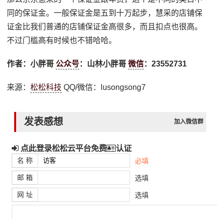
同的保证金。一般保证金是五到十万起步，慧采的店铺保
证金比我们普通的店铺保证金高很多，而且扣点也很高。
不过门槛高有时候也不错哈哈。
作者：小胖哥
公众号
：山林小胖哥
微信
：23552731
来源：
松松科技
QQ/微信：lusongsong7
发表感想
加入微信群
点此登录松松云平台免费
认证
名 称
必填
邮 箱
选填
网 址
选填