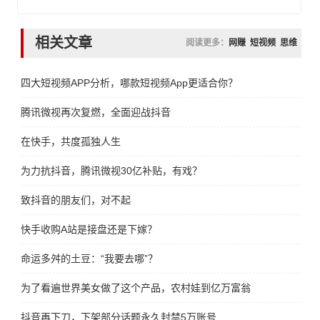
相关文章
阅读更多：
网赚
短视频
思维
四大短视频APP分析，哪款短视频App更适合你？
腾讯微视再次复燃，全面迎战抖音
在快手，共度孤独人生
为力抗抖音，腾讯微视30亿补贴，有戏？
致抖音的朋友们，对不起
快手收购A站是接盘还是下嫁？
命运多舛的土豆：“我要去哪”？
为了看遍世界美女做了这个产品，农村娃到亿万富翁
抖音再下刀，下架部分话题永久封禁5万账号