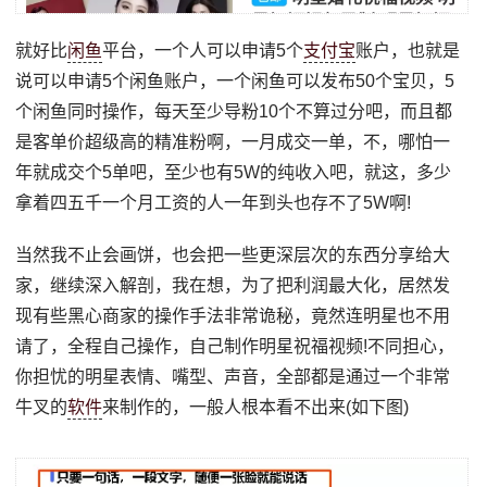
就好比
闲鱼
平台，一个人可以申请5个
支付宝
账户，也就是
说可以申请5个闲鱼账户，一个闲鱼可以发布50个宝贝，5
个闲鱼同时操作，每天至少导粉10个不算过分吧，而且都
是客单价超级高的精准粉啊，一月成交一单，不，哪怕一
年就成交个5单吧，至少也有5W的纯收入吧，就这，多少
拿着四五千一个月工资的人一年到头也存不了5W啊!
当然我不止会画饼，也会把一些更深层次的东西分享给大
家，继续深入解剖，我在想，为了把利润最大化，居然发
现有些黑心商家的操作手法非常诡秘，竟然连明星也不用
请了，全程自己操作，自己制作明星祝福视频!不同担心，
你担忧的明星表情、嘴型、声音，全部都是通过一个非常
牛叉的
软件
来制作的，一般人根本看不出来(如下图)