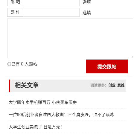
邮 箱
选填
网 址
选填
0
◎已有
人跟帖
相关文章
阅读更多：
创业
思维
大学四年卖手机赚百万 小伙买车买房
一位90后创业者自述四大教训：三个臭皮匠，顶不了诸葛亮
大学生创业卖包子 日进万元！