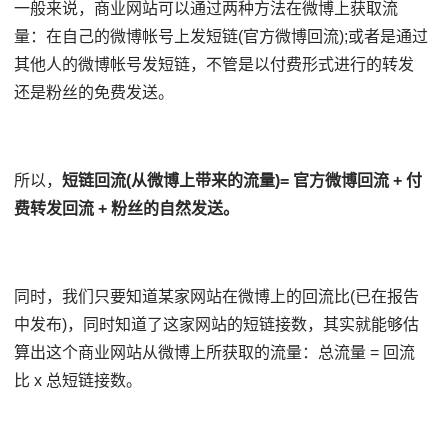
一般来说，商业网站可以通过两种方法在微博上获取流
量：在自己的微博帐号上发短链(官方微博回流);或者是通过
其他人的微博帐号发短链，不管是以付费形式进行的转发
还是粉丝的免费发送。
所以，
短链回流(从微博上带来的流量)= 官方微博回流 + 付
费转发回流 + 粉丝的自然发送。
同时，我们只要知道某家网站在微博上的回流比(已在报告
中发布)，同时知道了这家网站的短链接数，其实就能够估
算出这个商业网站从微博上所获取的流量：总流量 = 回流
比 x 总短链接数。