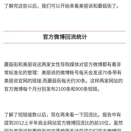
了解完这些以后，我们可以开始来看美丽说和蘑菇街了。
官方微博回流统计
蘑菇街和美丽说这两家女性导购媒体对官方微博都有着非
常标准化的管理：美丽说的微博帐号每天会发送70条带有
美丽说官网的链接;而蘑菇街每天约30条。这样两家网站的
官方微博每个月分别发布2100条和900条短链。
了解了短链接数以后，现在再来看一下回流比。报告中有
提到2012上半年商业网站官方微博回流比的前10位，虽然