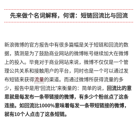
先来做个名词解释，何谓：短链回流比与回流
新浪微博的官方报告中有很多篇幅是关于短链和回流的数
据，猜测是为了鼓励商业网站的微博帐号继续加大在微博
上的投入。毕竟对于商业网站来说，微博不仅仅是一个管
理公共关系和接触用户的平台，同时也是一个可以通过发
布短链来获得
流量
的渠道。而通过微博所获得流量的多
少，报告中是用“回流比”来衡量的：简单的说，
回流比的意
思就是每发布一条带链接的微博，有多少个粉丝点了这条
连接。如回流比1000%意味着每发一条带短链接的微博，
就有10个人点击了这条短链。