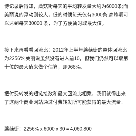
博记录后得知，蘑菇街每天的平均转发量大约为6000条;而
美丽说的浮动则较大，低的时候每天仅有3000条;高峰期可
以达到每天30000 条，为了方便暂时取最大值。
接下来再看看回流比：2012年上半年蘑菇街的整体回流比
为2256%;美丽说虽然没有进入前10，但我们仍然可以取第
十位的最大值来做个估算，即968%。
把付费转发的短链接数和最大回流比相乘，我们就得出来
了这两个商业网站通过付费转发所可能获得的最大流量：
蘑菇街：2256% x 6000 x 30 = 4,060,800