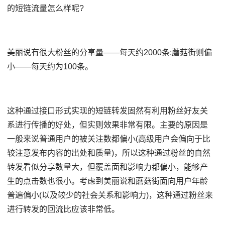
的短链流量怎么样呢?
美丽说有很大粉丝的分享量——每天约2000条;蘑菇街则偏
小——每天约为100条。
这种通过接口形式实现的短链转发固然有利用粉丝好友关
系进行传播的好处，但实则效果非常有限。主要的原因是
一般来说普通用户的被关注数都偏小(高级用户会偏向于比
较注意发布内容的出处和质量)，所以这种通过粉丝的自然
转发看似分享数量大，但覆盖面和影响力都偏小，能够产
生的点击数也很小。考虑到美丽说和蘑菇街面向用户年龄
普遍偏小(以及较少的社会关系和影响力)，这种通过粉丝来
进行转发的回流比应该非常低。