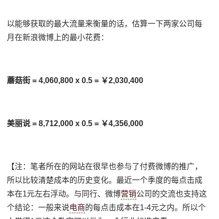
以能够获取的最大流量来衡量的话，估算一下两家公司每
月在新浪微博上的最小花费：
蘑菇街 = 4,060,800 x 0.5 = ￥2,030,400
美丽说 = 8,712,000 x 0.5 = ￥4,356,000
【注：笔者所在的网站在很早也参与了付费微博的推广，
所以比较清楚成本的历史变化。最近一个季度的每点击成
本在1元左右浮动。与同行、微博
营销
公司的交流也支持这
个结论：一般来说
电商
的每点击成本在1-4元之内。所以个