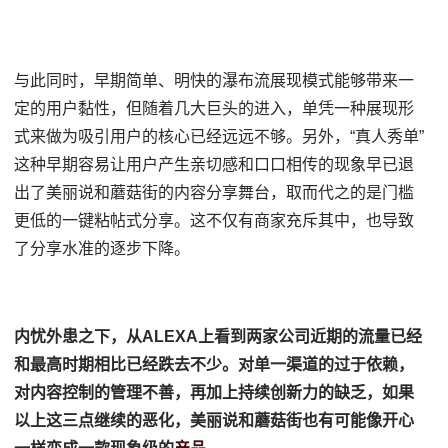
与此同时，早期简单、明快的瀑布流展现模式能够带来一
定的用户黏性，但随着几大巨头的进入，单凭一种展现形
式来做为吸引用户的核心已经远远不够。另外，“真人秀单”
这种早期容易让用户产生亲切感和口口相传的现象早已退
出了美丽说和蘑菇街的内容分享舞台，取而代之的是门槛
更低的一键粘帖式分享。这不仅有商家充斥其中，也导致
了分享水准的逐步下降。
内忧外患之下，从ALEXA上看到两家公司近期的流量已经
和最高时期相比已经跌去不少。对单一渠道的过于依赖，
对内容控制的管理不善，再加上持续创新力的缺乏，如果
以上这三点继续的恶化，美丽说和蘑菇街也有可能像开心