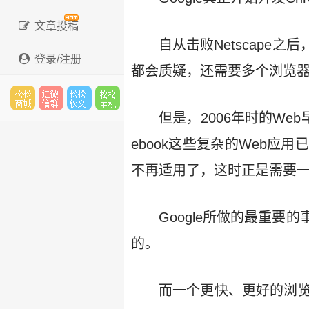
文章投稿
自从击败Netscape
登录/注册
都会质疑，还需要多个浏览器干嘛
但是，2006年时的Web早
松松
进微
松松
松松
ebook这些复杂的Web
不再适用了，这时正是需要一
云市
信群
软文
主机
Google所做的最重
的。
场
而一个更快、更好的浏览