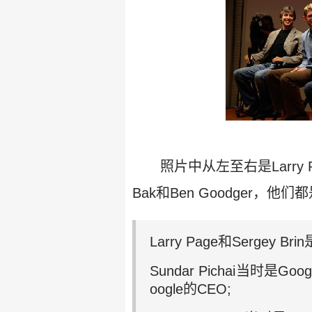
照片中从左至右是Larry Page, B
Bak和Ben Goodger，
Larry Page和Sergey
Sundar Pichai当时
oogle的CEO;