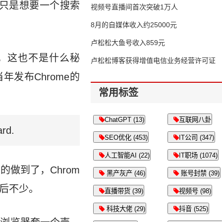
，不只是想要一个搜索
视频号直播间首次突破1万人
8月的自媒体收入约25000元
卢松松大鱼号收入859元
益，这也不是什么秘
卢松松博客获得增值电信业务经营许可证
当年发布Chrome的
常用标签
ChatGPT (13)
互联网八卦
ard.
SEO优化 (453)
IT公司 (347)
人工智能AI (22)
IT职场 (1074)
做到了，Chrom
黑产灰产 (46)
账号封禁 (39)
落后不少。
直播带货 (39)
视频号 (98)
科技大佬 (29)
抖音 (525)