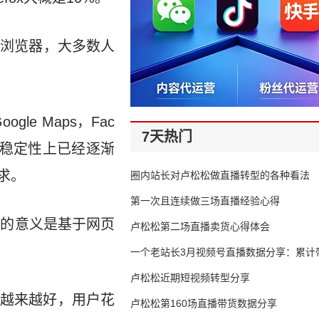
个浏览器，大多数人
le Maps，Fac
7天热门
及稳定性上已经逐渐
求。
圈内站长对卢松松做直播转型的各种看法
第一次且连续做三场直播经验心得
在的意义是基于网页
卢松松第二场直播卖货心得体会
一个老站长3月视频号直播数据分享：累计带
65万
卢松松近期短视频转型分享
，越来越好，用户花
卢松松第160场直播带货数据分享