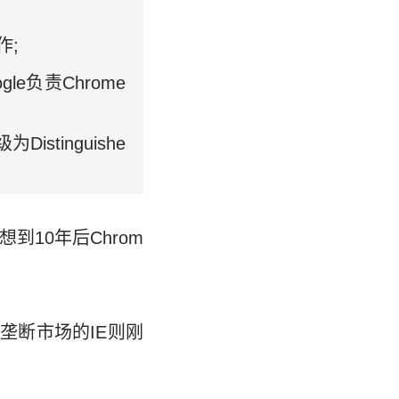
作;
gle负责Chrome
istinguishe
到10年后Chrom
度垄断市场的IE则刚