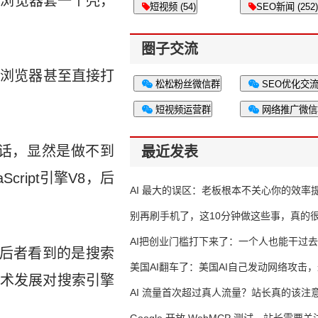
源浏览器套一个壳，
短视频 (54)
SEO新闻 (252)
圈子交流
某个浏览器甚至直接打
松松粉丝微信群
SEO优化交
短视频运营群
网络推广微信
的话，显然是做不到
最近发表
ript引擎V8，后
AI 最大的误区：老板根本不关心你的效率
别再刷手机了，这10分钟做这些事，真的
AI把创业门槛打下来了：一个人也能干过去
。后者看到的是搜索
人的活
美国AI翻车了：美国AI自己发动网络攻击
技术发展对搜索引擎
竟然靠中国AI帮忙善后
AI 流量首次超过真人流量？站长真的该注