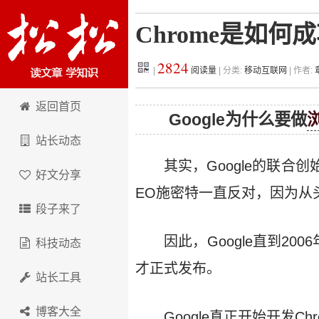
Chrome是如何
2824
|
阅读量
| 分类:
移动互联网
| 作者:
松松科技
返回首页
Google为什么要做
站长动态
其实，Google的联合创始人
好文分享
EO施密特一直反对，因为从
段子来了
因此，Google直到2
科技动态
才正式发布。
站长工具
博客大全
Google真正开始开发Ch