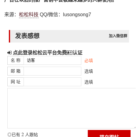
来源：
松松科技
QQ/微信：lusongsong7
发表感想
加入微信群
点此登录松松云平台免费
认证
名 称
必填
邮 箱
选填
网 址
选填
2
◎已有
人跟帖