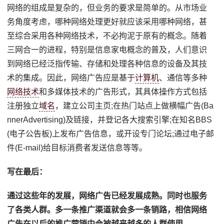
网络的组成是复杂的，但业务的要求是简单的。从市场业
务角度考虑，哪种网络处理更好就应该采用哪种网络，甚
至综合采用各种网络技术，不必拘泥于原有的概念。随着
三网合一的进程，特别是信息家电概念的普及，人们意识
到网络已经泛指传输、存储和处理各种信息的设备及其技
术的集成。因此，网络广告应是基于
计算机
、通信等多种
网络技术
和多媒体技术的广告形式，其具体操作方式包括
注册独立
域名
，建立公司主页;在热门站点上做横幅广告(Ba
nnerAdvertising)及链接，并登记各大搜索引擎;在知名BBS
(电子公告板)上发布广告信息，或开设专门论坛;通过电子邮
件(E-mail)给目标消费者发送信息等等。
写在最后：
通过这些年的发展，网络广告已经发展成熟。同时也服务
了各类人群。多一条推广渠道就会多一条销路，相信网络
广告在以后的推广营销中会被越来越多的人群使用。