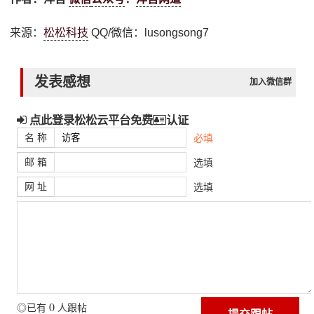
来源：
松松科技
QQ/微信：lusongsong7
发表感想
加入微信群
点此登录松松云平台免费
认证
名 称
必填
邮 箱
选填
网 址
选填
0
◎已有
人跟帖