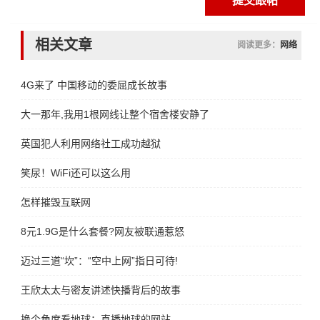
相关文章
阅读更多：
网络
4G来了 中国移动的委屈成长故事
大一那年,我用1根网线让整个宿舍楼安静了
英国犯人利用网络社工成功越狱
笑尿！WiFi还可以这么用
怎样摧毁互联网
8元1.9G是什么套餐?网友被联通惹怒
迈过三道“坎”：“空中上网”指日可待!
王欣太太与密友讲述快播背后的故事
换个角度看地球：直播地球的网站