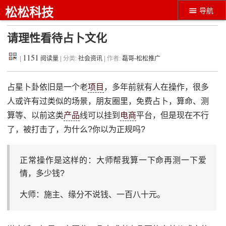
松松科技
导航
请理性看待占卜文化
1151
|
阅读量
| 分类:
社会资讯
| 作者:
磊哥-松松推广
占星卜卦依旧是一个老
项目
，多年前就有人在操作，很多
人或许有过类似的场景，朋友圈里，免费占卜，算命、测
算等、以前这类
产品
线可以挂到
电商
平台，但是现在不行
了，被打击了，为什么?你以为正规吗?
正常操作是这样的：大师帮我算一下命再测一下爱
情，多少钱?
大师：施主、缘分不说钱、一百八十元。