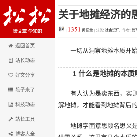
关于地摊经济的
1351
|
阅读量
| 分类:
社会资讯
| 作者:
磊
松松科技
返回首页
一切从洞察地摊本质开
站长动态
1 什么是地摊的本质
好文分享
段子来了
有人认为是卖东西，实
科技动态
解地摊，才能看到地摊背后
站长工具
地摊字面意思顾名思义
博客大全