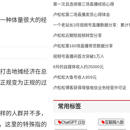
第一次且连续做三场直播经验心得
卢松松第二场直播卖货心得体会
一种体量很大的经
一个老站长3月视频号直播数据分享：累计带
65万
卢松松近期短视频转型分享
卢松松第160场直播带货数据分享
视频号直播间首次突破1万人
8月的自媒体收入约25000元
打击地摊经济在总
卢松松大鱼号收入859元
正规变为正规的过
卢松松博客获得增值电信业务经营许可证
常用标签
样的人群并不多，
ChatGPT (13)
互联网八卦
，这里的特殊指的