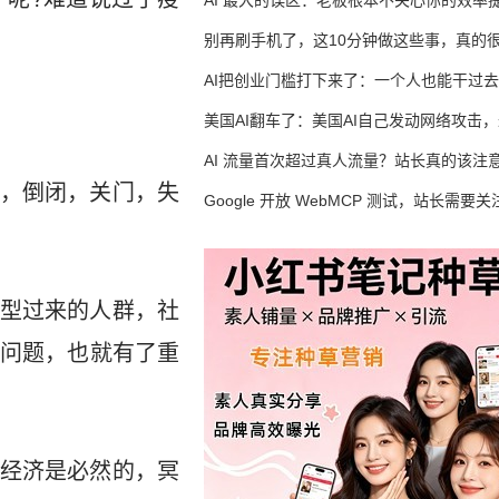
AI 最大的误区：老板根本不关心你的效率
别再刷手机了，这10分钟做这些事，真的
AI把创业门槛打下来了：一个人也能干过去
人的活
美国AI翻车了：美国AI自己发动网络攻击
竟然靠中国AI帮忙善后
AI 流量首次超过真人流量？站长真的该注
，倒闭，关门，失
Google 开放 WebMCP 测试，站长需要关
么？
型过来的人群，社
问题，也就有了重
经济是必然的，冥