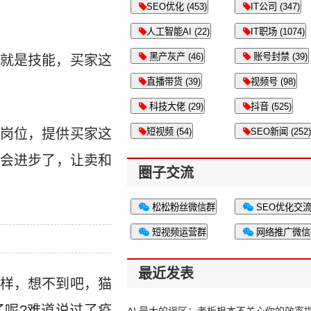
SEO优化 (453)
IT公司 (347)
人工智能AI (22)
IT职场 (1074)
黑产灰产 (46)
账号封禁 (39)
就是技能，买家这
直播带货 (39)
视频号 (98)
科技大佬 (29)
抖音 (525)
岗位，提供买家这
短视频 (54)
SEO新闻 (252)
会进步了，让卖和
圈子交流
松松粉丝微信群
SEO优化交
短视频运营群
网络推广微信
最近发表
样，想不到吧，猫
呢?难道说过了疫