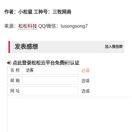
作者：小松鼠 工种号：三牧网商
来源：
松松科技
QQ/微信：lusongsong7
发表感想
加入微信群
点此登录松松云平台免费
认证
名 称
必填
邮 箱
选填
网 址
选填