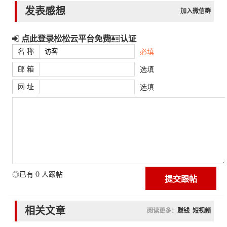
发表感想
加入微信群
点此登录松松云平台免费
认证
名 称
必填
邮 箱
选填
网 址
选填
0
◎已有
人跟帖
相关文章
阅读更多：
赚钱
短视频