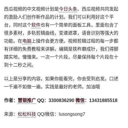
西瓜视频的中文视频计划是
今日头条
、西瓜视频共同发起
的激励人们创作新作品的计划。我们可以利用好这个平
台，同时这个
软件
也有一个简单的面板工具，里面包含了
很多素材，多轨剪辑曲线，变速遮罩，语音识别等强大的
功能。在
电脑
上操作会更方便。视频剪辑过程的每一步都
有详细的免费教程来讲解。编辑是铁杵磨成针，我们得脚
踏实地，慢慢来。一次一个片段，尽量保持每个片段在十
到十二秒之间。
以上是分享的内容。如果你能看完，你会受到启发。口述
一千遍不如做一遍。实践是最好的老师。加油哦
作者：
慧银推广
QQ：3300836290
微信
：13431885518
来源：
松松科技
QQ/微信：lusongsong7