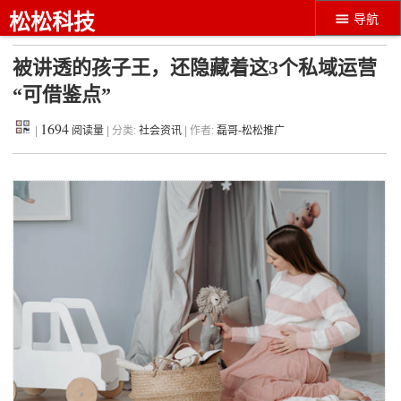
松松科技
导航
被讲透的孩子王，还隐藏着这3个私域运营
“可借鉴点”
1694
|
阅读量
| 分类:
社会资讯
| 作者:
磊哥-松松推广